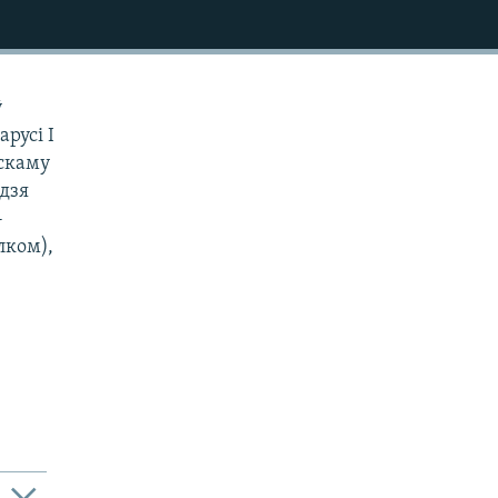
ў
арусі І
бскаму
ддзя
-
лком),