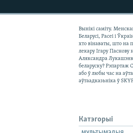
КАЛЯНДАР
НА ХВАЛЯХ СВАБОДЫ
Вынікі саміту. Менска
Беларусі, Расеі і Ўкра
хто вінаваты, што на
лекару Ігару Паснову 
Аляксандра Лукашэнкі
беларуску? Рэпартаж С
або ў любы час на аўт
аўтаадказьніка ў SKYP
Катэгорыі
МУЛЬТЫМЭДЫЯ