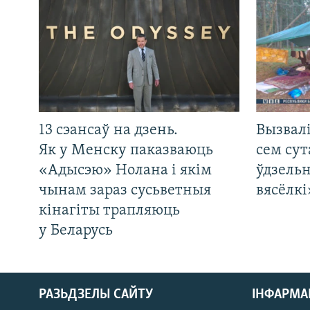
13 сэансаў на дзень.
Вызвалі
Як у Менску паказваюць
сем сут
«Адысэю» Нолана і якім
ўдзельн
чынам зараз сусьветныя
вясёлкі
кінагіты трапляюць
у Беларусь
РАЗЬДЗЕЛЫ САЙТУ
ІНФАРМ