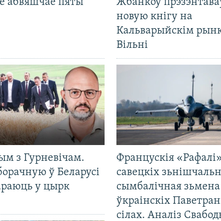
е абвяшчае пяты
Жбанкоў прэзэнтава
новую кнігу на
Кальварыйскім рынк
Вільні
ым з Гурневічам.
Францускія «Рафалі»
борачную ў Беларусі
савецкіх зьнішчаль
араюць у цырк
сымбалічная зьмена
ўкраінскіх Паветра
сілах. Аналіз Свабо