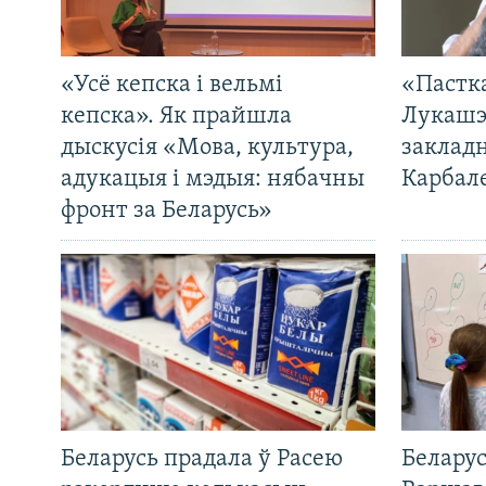
«Усё кепска і вельмі
«Пастка
кепска». Як прайшла
Лукашэ
дыскусія «Мова, культура,
закладн
адукацыя і мэдыя: нябачны
Карбал
фронт за Беларусь»
Беларусь прадала ў Расею
Беларус