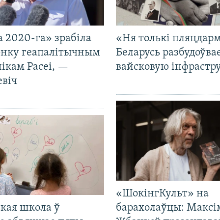
 2020-га» зрабіла
«Ня толькі пляцдарм
нку геапалітычным
Беларусь разбудоўва
ікам Расеі, —
вайсковую інфрастр
евіч
«ШокінгКульт» на
кая школа ў
барахолаўцы: Максі