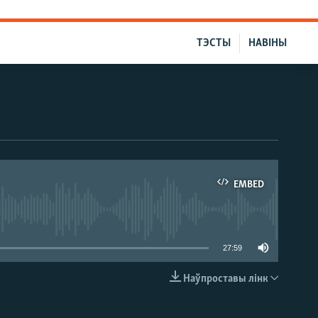
ТЭСТЫ
НАВІНЫ
EMBED
able
27:59
Наўпроставы лінк
EMBED