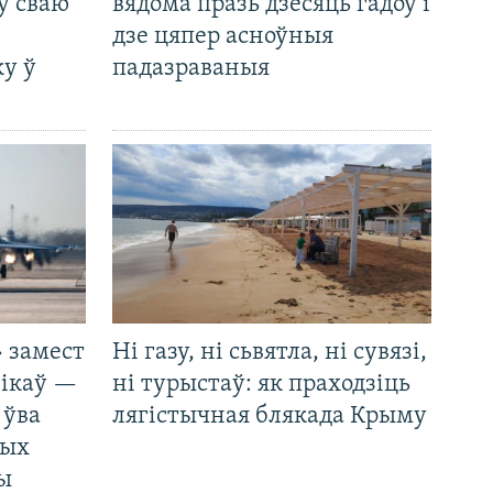
ў сваю
вядома празь дзесяць гадоў і
дзе цяпер асноўныя
у ў
падазраваныя
 замест
Ні газу, ні сьвятла, ні сувязі,
нікаў —
ні турыстаў: як праходзіць
 ўва
лягістычная блякада Крыму
ных
ды