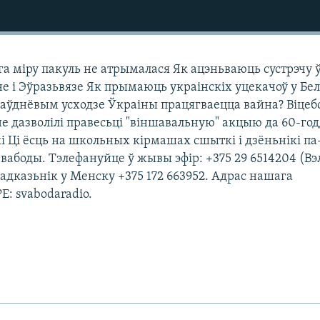
га міру пакуль не атрымалася Як ацэньваюць сустрэчу 
іне і Эўразьвязе Як прымаюць украінскіх уцекачоў у Бел
 паўднёвым усходзе Ўкраіны працягваецца вайна? Віце
не дазволілі правесьці "віншавальную" акцыю да 60-го
 Ці ёсць на школьных кірмашах сшыткі і дзёньнікі па
вабоды. Тэлефануйце ў жывы эфір: +375 29 6514204 (Вэ
аадказьнік у Менску +375 172 663952. Адрас нашага
E: svabodaradio.