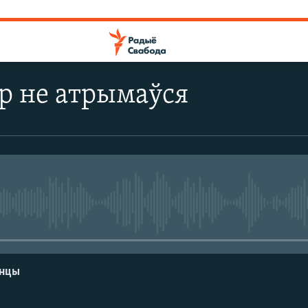
р не атрымаўся
No media source currently avail
енцы