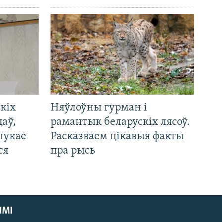
кіх
Няўлоўны гурман і
цаў,
рамантык беларускіх лясоў.
шукае
Расказваем цікавыя факты
ся
пра рысь
ЯМІ