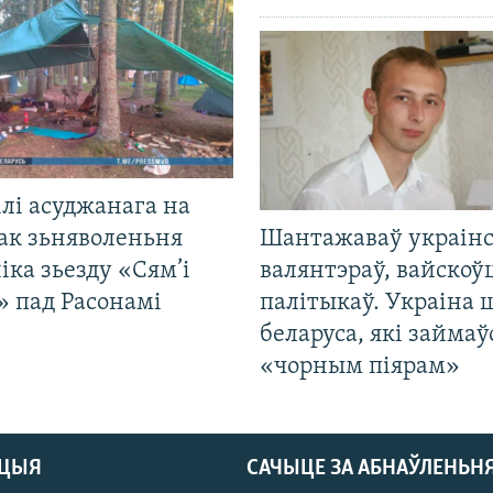
лі асуджанага на
ак зьняволеньня
Шантажаваў украінс
іка зьезду «Сям’і
валянтэраў, вайскоў
» пад Расонамі
палітыкаў. Украіна 
беларуса, які займаў
«чорным піярам»
АЦЫЯ
САЧЫЦЕ ЗА АБНАЎЛЕНЬН