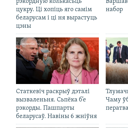
рэкордную колькасьць
Варшав
цукру. Ці хопіць яго самім
набор
беларусам і ці ня вырастуць
цэны
Статкевіч раскрыў дэталі
Тлумач
вызваленьня. Сьпёка б’е
Чаму ў
рэкорды. Пашпарты
ператв
беларусаў. Навіны 6 жніўня