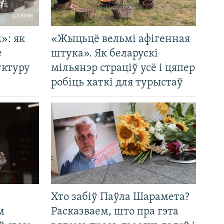
»: як
«Жыцьцё вельмі афігенная
е
штука». Як беларускі
уктуру
мільянэр страціў усё і цяпер
робіць хаткі для турыстаў
Хто забіў Паўла Шарамета?
м
Расказваем, што пра гэта