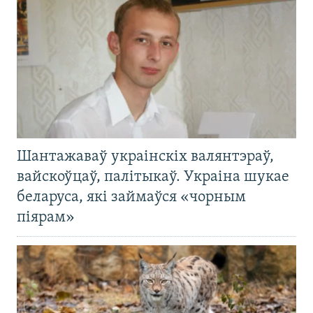
Шантажаваў украінскіх валянтэраў,
вайскоўцаў, палітыкаў. Украіна шукае
беларуса, які займаўся «чорным
піярам»