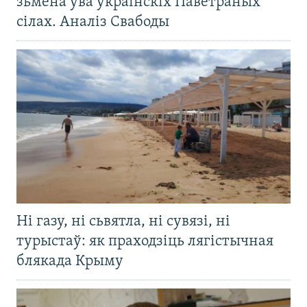
зьмена ўва ўкраінскіх Паветраных
сілах. Аналіз Свабоды
Ні газу, ні сьвятла, ні сувязі, ні
турыстаў: як праходзіць лягістычная
блякада Крыму