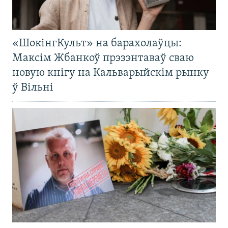
«ШокінгКульт» на барахолаўцы:
Максім Жбанкоў прэзэнтаваў сваю
новую кнігу на Кальварыйскім рынку
ў Вільні