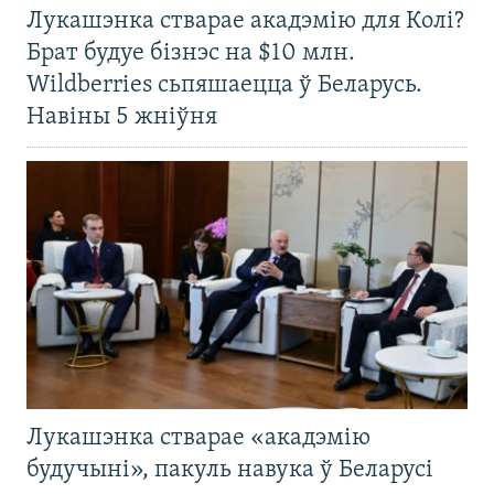
Лукашэнка стварае акадэмію для Колі?
Брат будуе бізнэс на $10 млн.
Wildberries сьпяшаецца ў Беларусь.
Навіны 5 жніўня
Лукашэнка стварае «акадэмію
будучыні», пакуль навука ў Беларусі