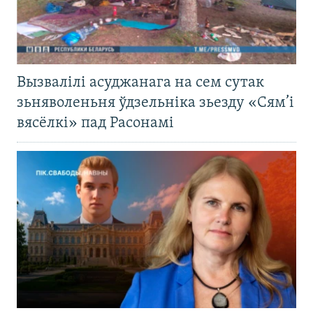
Вызвалілі асуджанага на сем сутак
зьняволеньня ўдзельніка зьезду «Сям’і
вясёлкі» пад Расонамі