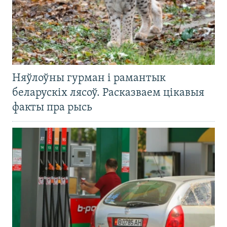
Няўлоўны гурман і рамантык
беларускіх лясоў. Расказваем цікавыя
факты пра рысь