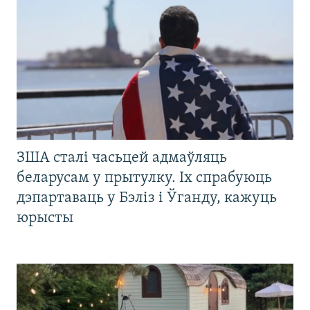
ЗША сталі часьцей адмаўляць
беларусам у прытулку. Іх спрабуюць
дэпартаваць у Бэліз і Ўганду, кажуць
юрысты