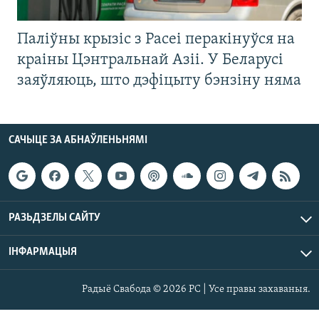
Паліўны крызіс з Расеі перакінуўся на
краіны Цэнтральнай Азіі. У Беларусі
заяўляюць, што дэфіцыту бэнзіну няма
САЧЫЦЕ ЗА АБНАЎЛЕНЬНЯМІ
РАЗЬДЗЕЛЫ САЙТУ
ІНФАРМАЦЫЯ
Радыё Свабода © 2026 РС | Усе правы захаваныя.