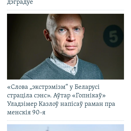
дэградуе
«Слова „экстрэмізм“ у Беларусі
страціла сэнс». Аўтар «Гопнікаў»
Уладзімер Казлоў напісаў раман пра
менскія 90-я