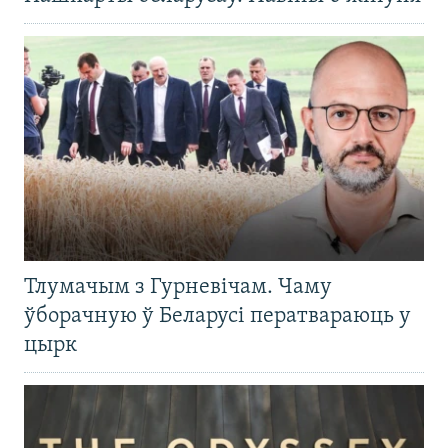
Тлумачым з Гурневічам. Чаму
ўборачную ў Беларусі ператвараюць у
цырк