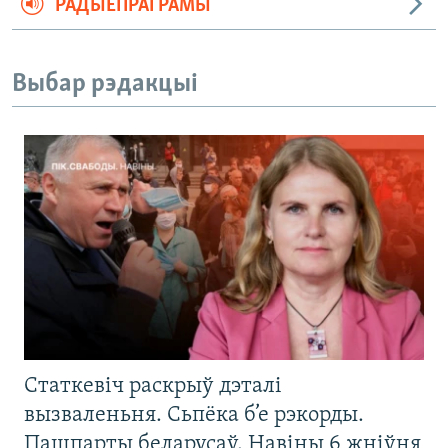
РАДЫЁПРАГРАМЫ
Выбар рэдакцыі
Статкевіч раскрыў дэталі
вызваленьня. Сьпёка б’е рэкорды.
Пашпарты беларусаў. Навіны 6 жніўня