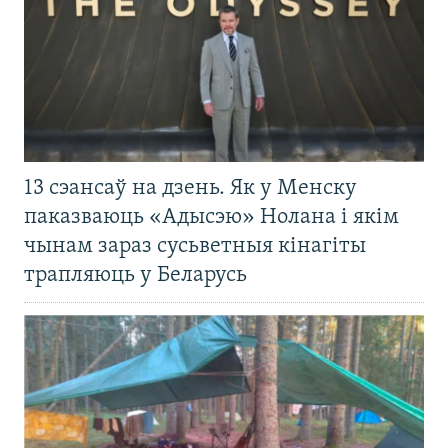
13 сэансаў на дзень. Як у Менску
паказваюць «Адысэю» Нолана і якім
чынам зараз сусьветныя кінагіты
трапляюць у Беларусь