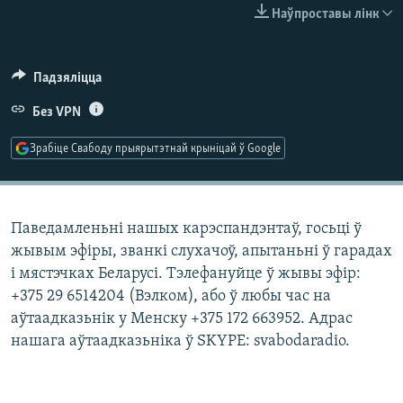
КУЛЬТУРА
МОВА
Наўпроставы лінк
КАЛЯНДАР
НА ХВАЛЯХ СВАБОДЫ
Падзяліцца
Без VPN
Зрабіце Свабоду прыярытэтнай крыніцай ў Google
Паведамленьні нашых карэспандэнтаў, госьці ў
жывым эфіры, званкі слухачоў, апытаньні ў гарадах
і мястэчках Беларусі. Тэлефануйце ў жывы эфір:
+375 29 6514204 (Вэлком), або ў любы час на
аўтаадказьнік у Менску +375 172 663952. Адрас
нашага аўтаадказьніка ў SKYPE: svabodaradio.