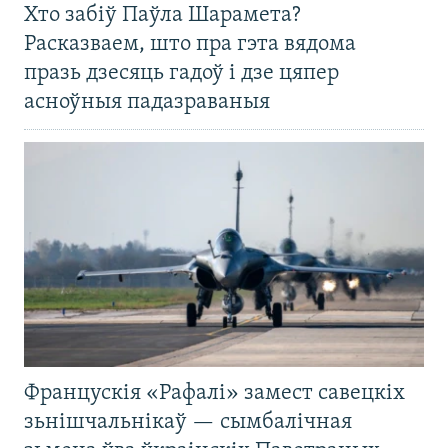
Хто забіў Паўла Шарамета?
Расказваем, што пра гэта вядома
празь дзесяць гадоў і дзе цяпер
асноўныя падазраваныя
Францускія «Рафалі» замест савецкіх
зьнішчальнікаў — сымбалічная