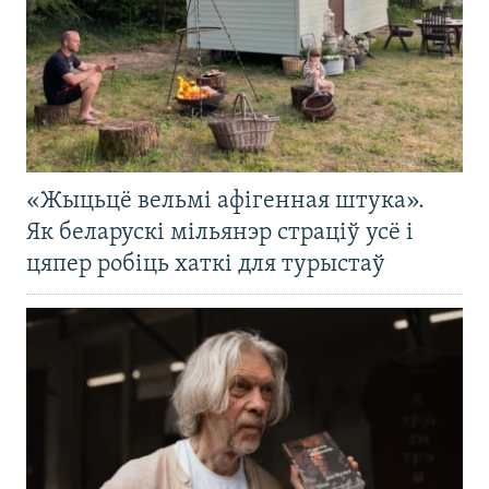
«Жыцьцё вельмі афігенная штука».
Як беларускі мільянэр страціў усё і
цяпер робіць хаткі для турыстаў