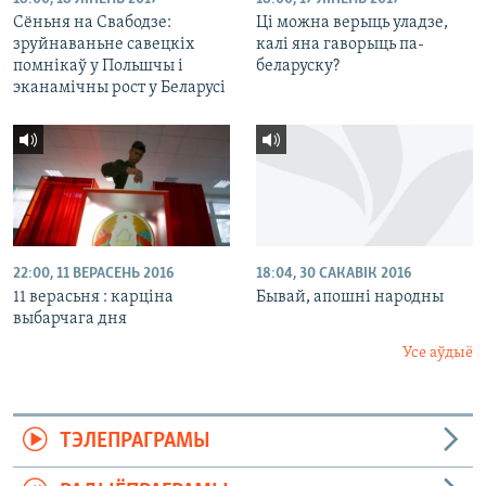
Сёньня на Свабодзе:
Ці можна верыць уладзе,
зруйнаваньне савецкіх
калі яна гаворыць па-
помнікаў у Польшчы і
беларуску?
эканамічны рост у Беларусі
22:00, 11 ВЕРАСЕНЬ 2016
18:04, 30 САКАВІК 2016
11 верасьня : карціна
Бывай, апошні народны
выбарчага дня
Усе аўдыё
ТЭЛЕПРАГРАМЫ