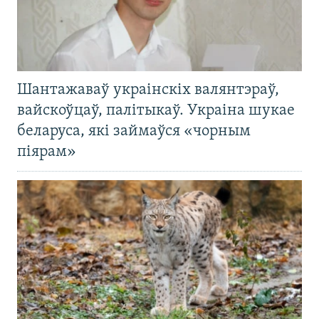
Шантажаваў украінскіх валянтэраў,
вайскоўцаў, палітыкаў. Украіна шукае
беларуса, які займаўся «чорным
піярам»