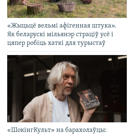
«Жыцьцё вельмі афігенная штука».
Як беларускі мільянэр страціў усё і
цяпер робіць хаткі для турыстаў
«ШокінгКульт» на барахолаўцы: