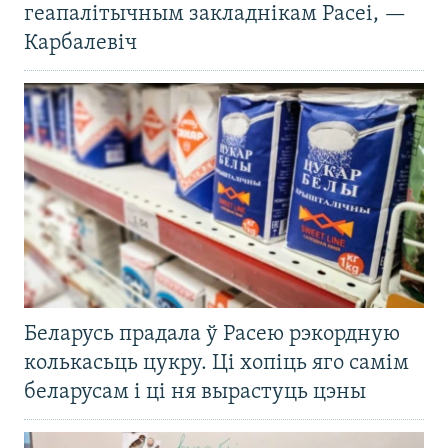
геапалітычным закладнікам Расеі, —
Карбалевіч
Беларусь прадала ў Расею рэкордную
колькасьць цукру. Ці хопіць яго самім
беларусам і ці ня вырастуць цэны