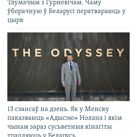
Тлумачым з Гурневічам. Чаму
ўборачную ў Беларусі ператвараюць у
цырк
13 сэансаў на дзень. Як у Менску
паказваюць «Адысэю» Нолана і якім
чынам зараз сусьветныя кінагіты
трапляюць у Беларусь