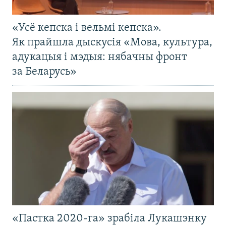
«Усё кепска і вельмі кепска».
Як прайшла дыскусія «Мова, культура,
адукацыя і мэдыя: нябачны фронт
за Беларусь»
«Пастка 2020-га» зрабіла Лукашэнку