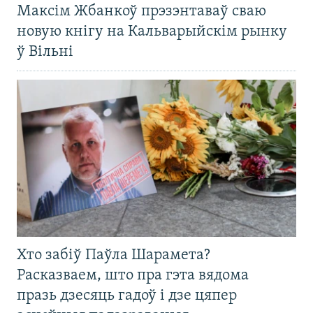
Максім Жбанкоў прэзэнтаваў сваю
новую кнігу на Кальварыйскім рынку
ў Вільні
Хто забіў Паўла Шарамета?
Расказваем, што пра гэта вядома
празь дзесяць гадоў і дзе цяпер