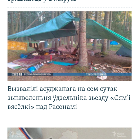
Вызвалілі асуджанага на сем сутак
зьняволеньня ўдзельніка зьезду «Сям’і
вясёлкі» пад Расонамі