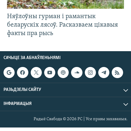
Няўлоўны гурман і рамантык
беларускіх лясоў. Расказваем цікавыя
факты пра рысь
САЧЫЦЕ ЗА АБНАЎЛЕНЬНЯМІ
РАЗЬДЗЕЛЫ САЙТУ
ІНФАРМАЦЫЯ
Радыё Свабода © 2026 РС | Усе правы захаваныя.