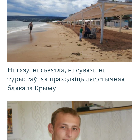
Ні газу, ні сьвятла, ні сувязі, ні
турыстаў: як праходзіць лягістычная
блякада Крыму