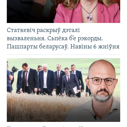
Статкевіч раскрыў дэталі
вызваленьня. Сьпёка б’е рэкорды.
Пашпарты беларусаў. Навіны 6 жніўня