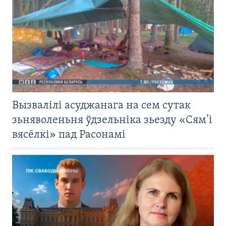
Вызвалілі асуджанага на сем сутак
зьняволеньня ўдзельніка зьезду «Сям’і
вясёлкі» пад Расонамі