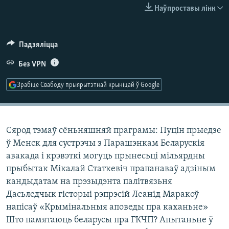
КУЛЬТУРА
МОВА
Наўпроставы лінк
КАЛЯНДАР
НА ХВАЛЯХ СВАБОДЫ
Падзяліцца
Без VPN
Зрабіце Свабоду прыярытэтнай крыніцай ў Google
Сярод тэмаў сёньняшняй праграмы: Пуцін прыедзе
ў Менск для сустрэчы з Парашэнкам Беларускія
авакада і крэвэткі могуць прынесьці мільярдны
прыбытак Мікалай Статкевіч прапанаваў адзіным
кандыдатам на прэзыдэнта палітвязьня
Дасьледчык гісторыі рэпрэсій Леанід Маракоў
напісаў «Крымінальныя аповеды пра каханьне»
Што памятаюць беларусы пра ГКЧП? Апытаньне ў