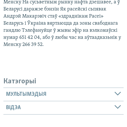
Менску На сусьветным рынку нафта дзешавее, а ў
Беларусі даражэе бэнзін Як расейскі сьпявак
Андрэй Макарэвіч стаў «здраднікам Расеі»
Беларусь і Ўкраіна вяртаюцца да зоны свабоднага
гандлю Тэлефануйце ў жывы эфір на вэлкомаўскі
нумар 651 42 04, або ў любы час на аўтаадказьнік у
Менску 266 39 52.
Катэгорыі
МУЛЬТЫМЭДЫЯ
ВІДЭА