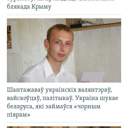
блякада Крыму
Шантажаваў украінскіх валянтэраў,
вайскоўцаў, палітыкаў. Украіна шукае
беларуса, які займаўся «чорным
піярам»