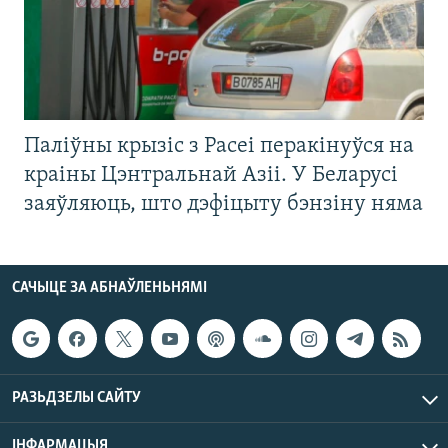
Паліўны крызіс з Расеі перакінуўся на
краіны Цэнтральнай Азіі. У Беларусі
заяўляюць, што дэфіцыту бэнзіну няма
САЧЫЦЕ ЗА АБНАЎЛЕНЬНЯМІ
РАЗЬДЗЕЛЫ САЙТУ
ІНФАРМАЦЫЯ