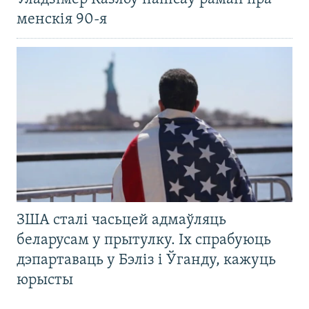
менскія 90-я
ЗША сталі часьцей адмаўляць
беларусам у прытулку. Іх спрабуюць
дэпартаваць у Бэліз і Ўганду, кажуць
юрысты