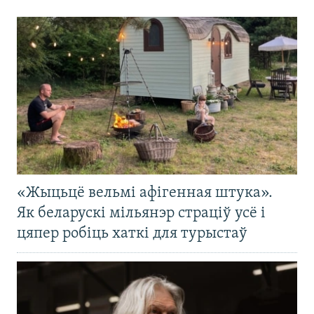
«Жыцьцё вельмі афігенная штука».
Як беларускі мільянэр страціў усё і
цяпер робіць хаткі для турыстаў