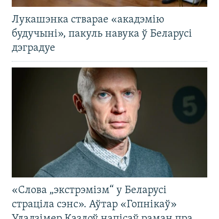
Лукашэнка стварае «акадэмію
будучыні», пакуль навука ў Беларусі
дэградуе
«Слова „экстрэмізм“ у Беларусі
страціла сэнс». Аўтар «Гопнікаў»
Уладзімер Казлоў напісаў раман пра