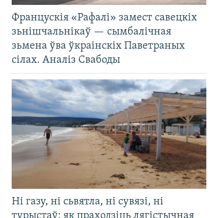
Францускія «Рафалі» замест савецкіх
зьнішчальнікаў — сымбалічная
зьмена ўва ўкраінскіх Паветраных
сілах. Аналіз Свабоды
Ні газу, ні сьвятла, ні сувязі, ні
турыстаў: як праходзіць лягістычная