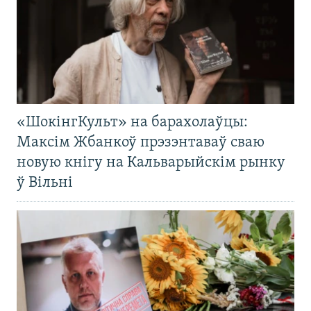
«ШокінгКульт» на барахолаўцы:
Максім Жбанкоў прэзэнтаваў сваю
новую кнігу на Кальварыйскім рынку
ў Вільні