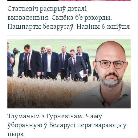
Статкевіч раскрыў дэталі
вызваленьня. Сьпёка б’е рэкорды.
Пашпарты беларусаў. Навіны 6 жніўня
Тлумачым з Гурневічам. Чаму
ўборачную ў Беларусі ператвараюць у
цырк