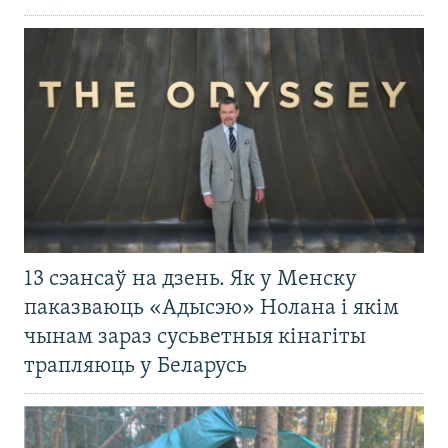
13 сэансаў на дзень. Як у Менску
паказваюць «Адысэю» Нолана і якім
чынам зараз сусьветныя кінагіты
трапляюць у Беларусь