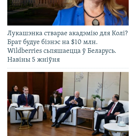
Лукашэнка стварае акадэмію для Колі?
Брат будуе бізнэс на $10 млн.
Wildberries сьпяшаецца ў Беларусь.
Навіны 5 жніўня