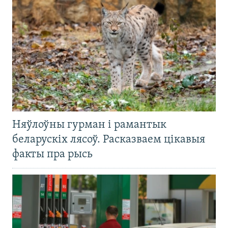
Няўлоўны гурман і рамантык
беларускіх лясоў. Расказваем цікавыя
факты пра рысь