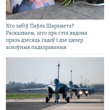
Хто забіў Паўла Шарамета?
Расказваем, што пра гэта вядома
празь дзесяць гадоў і дзе цяпер
асноўныя падазраваныя