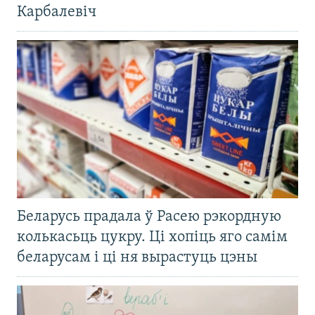
Карбалевіч
Беларусь прадала ў Расею рэкордную
колькасьць цукру. Ці хопіць яго самім
беларусам і ці ня вырастуць цэны