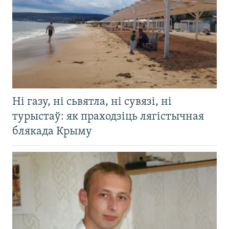
Ні газу, ні сьвятла, ні сувязі, ні
турыстаў: як праходзіць лягістычная
блякада Крыму