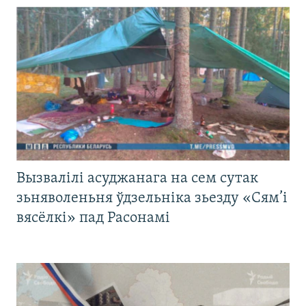
Вызвалілі асуджанага на сем сутак
зьняволеньня ўдзельніка зьезду «Сям’і
вясёлкі» пад Расонамі