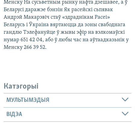
Менску На сусьветным рынку нафта дзешавее, а ў
Беларусі даражэе бэнзін Як расейскі сьпявак
Андрэй Макарэвіч стаў «здраднікам Расеі»
Беларусь і Ўкраіна вяртаюцца да зоны свабоднага
гандлю Тэлефануйце ў жывы эфір на вэлкомаўскі
нумар 651 42 04, або ў любы час на аўтаадказьнік у
Менску 266 39 52.
Катэгорыі
МУЛЬТЫМЭДЫЯ
ВІДЭА