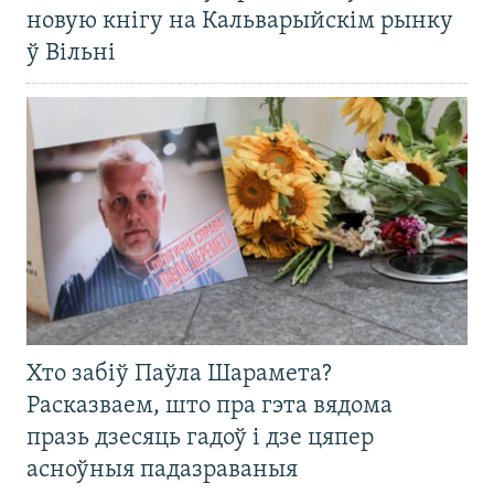
новую кнігу на Кальварыйскім рынку
ў Вільні
Хто забіў Паўла Шарамета?
Расказваем, што пра гэта вядома
празь дзесяць гадоў і дзе цяпер
асноўныя падазраваныя