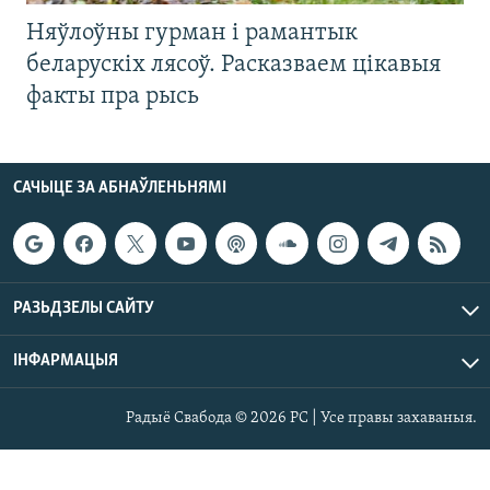
Няўлоўны гурман і рамантык
беларускіх лясоў. Расказваем цікавыя
факты пра рысь
САЧЫЦЕ ЗА АБНАЎЛЕНЬНЯМІ
РАЗЬДЗЕЛЫ САЙТУ
ІНФАРМАЦЫЯ
Радыё Свабода © 2026 РС | Усе правы захаваныя.