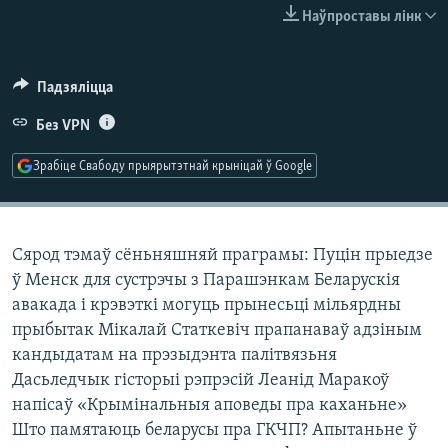
КУЛЬТУРА
МОВА
Наўпроставы лінк
КАЛЯНДАР
НА ХВАЛЯХ СВАБОДЫ
Падзяліцца
Без VPN
Зрабіце Свабоду прыярытэтнай крыніцай ў Google
Сярод тэмаў сёньняшняй праграмы: Пуцін прыедзе
ў Менск для сустрэчы з Парашэнкам Беларускія
авакада і крэвэткі могуць прынесьці мільярдны
прыбытак Мікалай Статкевіч прапанаваў адзіным
кандыдатам на прэзыдэнта палітвязьня
Дасьледчык гісторыі рэпрэсій Леанід Маракоў
напісаў «Крымінальныя аповеды пра каханьне»
Што памятаюць беларусы пра ГКЧП? Апытаньне ў