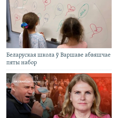
Беларуская школа ў Варшаве абвяшчае
пяты набор