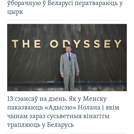
ўборачную ў Беларусі ператвараюць у
цырк
13 сэансаў на дзень. Як у Менску
паказваюць «Адысэю» Нолана і якім
чынам зараз сусьветныя кінагіты
трапляюць у Беларусь