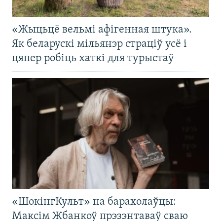
«Жыцьцё вельмі афігенная штука».
Як беларускі мільянэр страціў усё і
цяпер робіць хаткі для турыстаў
«ШокінгКульт» на барахолаўцы:
Максім Жбанкоў прэзэнтаваў сваю