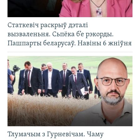
Статкевіч раскрыў дэталі
вызваленьня. Сьпёка б’е рэкорды.
Пашпарты беларусаў. Навіны 6 жніўня
Тлумачым з Гурневічам. Чаму