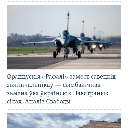
Францускія «Рафалі» замест савецкіх
зьнішчальнікаў — сымбалічная
зьмена ўва ўкраінскіх Паветраных
сілах. Аналіз Свабоды