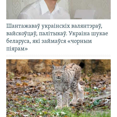
Шантажаваў украінскіх валянтэраў,
вайскоўцаў, палітыкаў. Украіна шукае
беларуса, які займаўся «чорным
піярам»