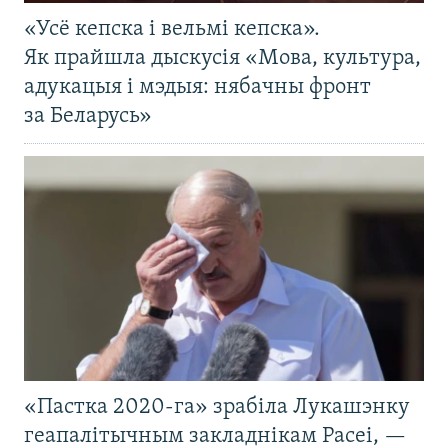
«Усё кепска і вельмі кепска».
Як прайшла дыскусія «Мова, культура,
адукацыя і мэдыя: нябачны фронт
за Беларусь»
«Пастка 2020-га» зрабіла Лукашэнку
геапалітычным закладнікам Расеі, —