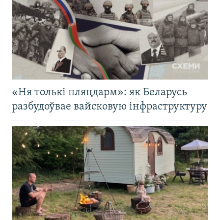
«Ня толькі пляцдарм»: як Беларусь
разбудоўвае вайсковую інфраструктуру