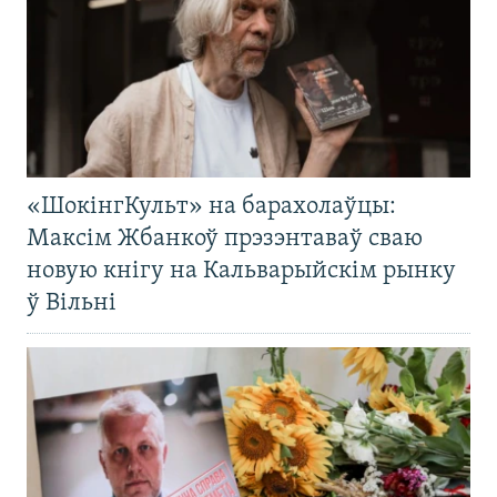
«ШокінгКульт» на барахолаўцы:
Максім Жбанкоў прэзэнтаваў сваю
новую кнігу на Кальварыйскім рынку
ў Вільні