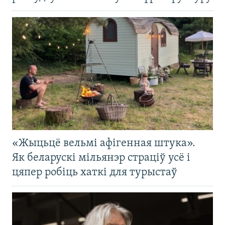
«Жыцьцё вельмі афігенная штука».
Як беларускі мільянэр страціў усё і
цяпер робіць хаткі для турыстаў