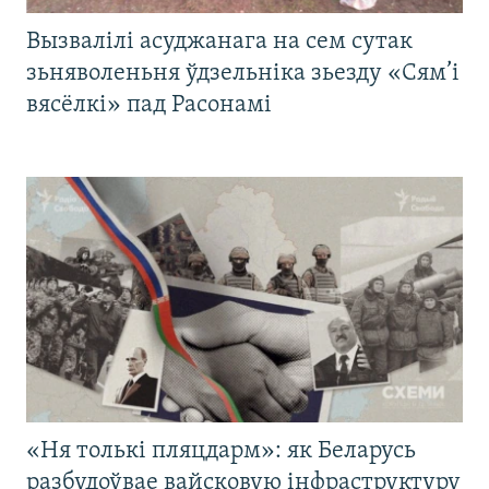
Вызвалілі асуджанага на сем сутак
зьняволеньня ўдзельніка зьезду «Сям’і
вясёлкі» пад Расонамі
«Ня толькі пляцдарм»: як Беларусь
разбудоўвае вайсковую інфраструктуру