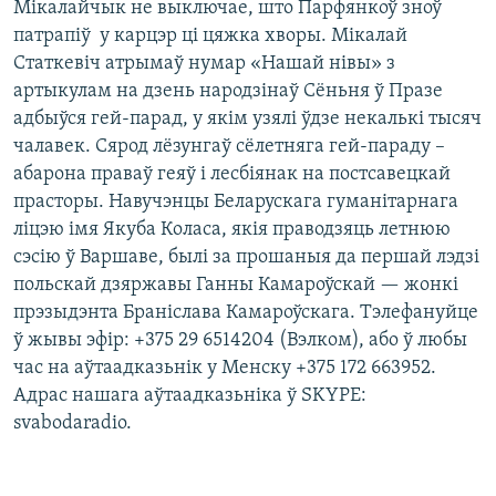
Мікалайчык не выключае, што Парфянкоў зноў
патрапіў у карцэр ці цяжка хворы. Мікалай
Статкевіч атрымаў нумар «Нашай нівы» з
артыкулам на дзень народзінаў Сёньня ў Празе
адбыўся гей-парад, у якім узялі ўдзе некалькі тысяч
чалавек. Сярод лёзунгаў сёлетняга гей-параду –
абарона праваў геяў і лесбіянак на постсавецкай
прасторы. Навучэнцы Беларускага гуманітарнага
ліцэю імя Якуба Коласа, якія праводзяць летнюю
сэсію ў Варшаве, былі за прошаныя да першай лэдзі
польскай дзяржавы Ганны Камароўскай — жонкі
прэзыдэнта Браніслава Камароўскага. Тэлефануйце
ў жывы эфір: +375 29 6514204 (Вэлком), або ў любы
час на аўтаадказьнік у Менску +375 172 663952.
Адрас нашага аўтаадказьніка ў SKYPE:
svabodaradio.