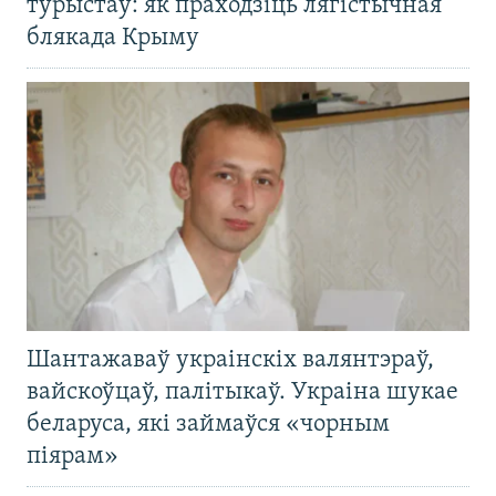
турыстаў: як праходзіць лягістычная
блякада Крыму
Шантажаваў украінскіх валянтэраў,
вайскоўцаў, палітыкаў. Украіна шукае
беларуса, які займаўся «чорным
піярам»