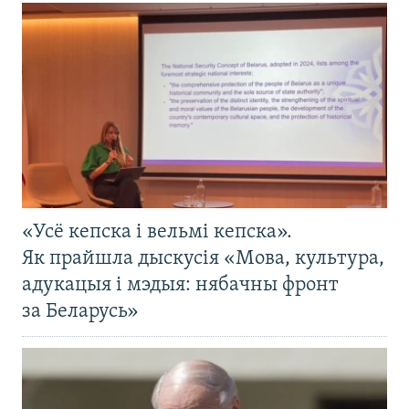
«Усё кепска і вельмі кепска».
Як прайшла дыскусія «Мова, культура,
адукацыя і мэдыя: нябачны фронт
за Беларусь»