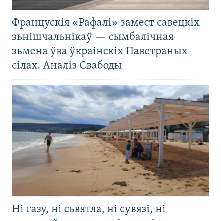
Францускія «Рафалі» замест савецкіх
зьнішчальнікаў — сымбалічная
зьмена ўва ўкраінскіх Паветраных
сілах. Аналіз Свабоды
Ні газу, ні сьвятла, ні сувязі, ні