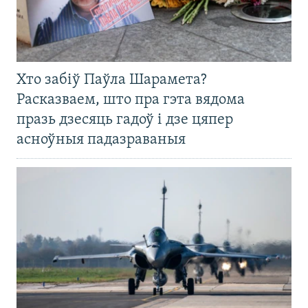
Хто забіў Паўла Шарамета?
Расказваем, што пра гэта вядома
празь дзесяць гадоў і дзе цяпер
асноўныя падазраваныя