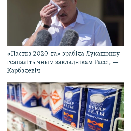
«Пастка 2020-га» зрабіла Лукашэнку
геапалітычным закладнікам Расеі, —
Карбалевіч