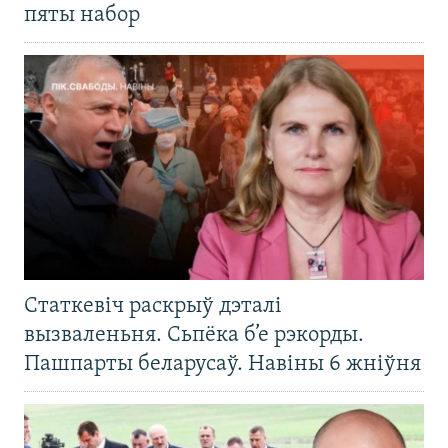
пяты набор
Статкевіч раскрыў дэталі
вызваленьня. Сьпёка б’е рэкорды.
Пашпарты беларусаў. Навіны 6 жніўня