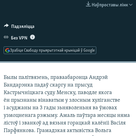
КУЛЬТУРА
МОВА
Наўпроставы лінк
КАЛЯНДАР
НА ХВАЛЯХ СВАБОДЫ
Падзяліцца
Без VPN
Зрабіце Свабоду прыярытэтнай крыніцай ў Google
Былы палітвязень, праваабаронца Андрэй
Бандарэнка падаў скаргу на прысуд
Кастрычніцкага суду Менску, паводле якога
ён прызнаны вінаватым у злосным хуліганстве
і асуджаны на 3 гады зьняволеньня ва ўмовах
узмоцненага рэжыму. Амаль паўтара месяцы няма
лістоў і званкоў ад вязьня горацкай калёніі Васіля
Парфянкова. Грамадзкая актывістка Вольга