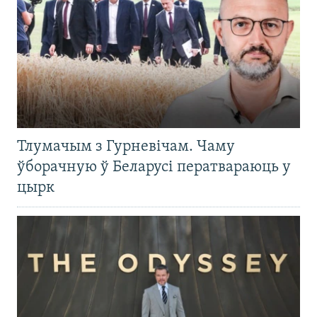
Тлумачым з Гурневічам. Чаму
ўборачную ў Беларусі ператвараюць у
цырк