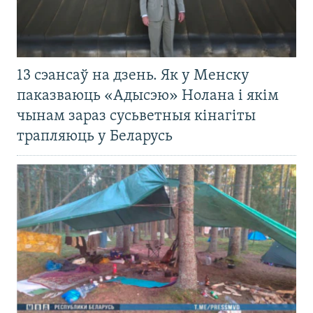
13 сэансаў на дзень. Як у Менску
паказваюць «Адысэю» Нолана і якім
чынам зараз сусьветныя кінагіты
трапляюць у Беларусь