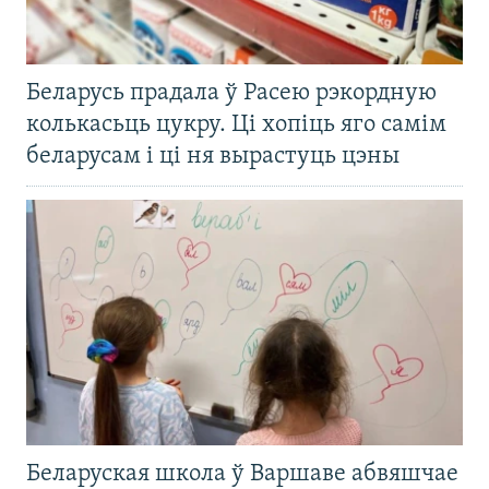
Беларусь прадала ў Расею рэкордную
колькасьць цукру. Ці хопіць яго самім
беларусам і ці ня вырастуць цэны
Беларуская школа ў Варшаве абвяшчае