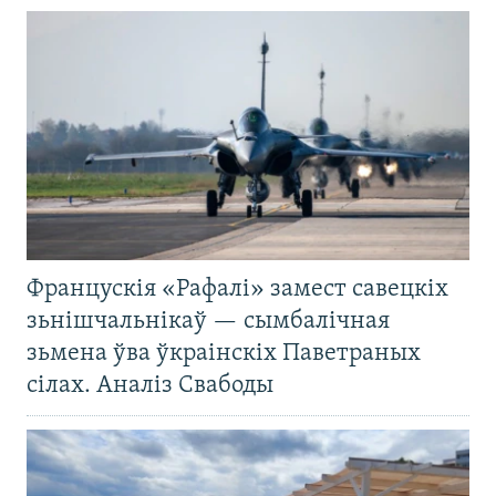
Францускія «Рафалі» замест савецкіх
зьнішчальнікаў — сымбалічная
зьмена ўва ўкраінскіх Паветраных
сілах. Аналіз Свабоды