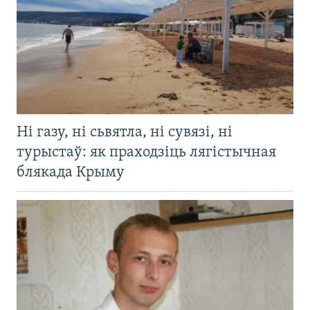
Ні газу, ні сьвятла, ні сувязі, ні
турыстаў: як праходзіць лягістычная
блякада Крыму