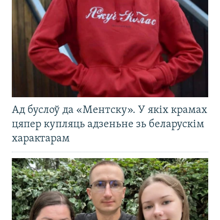
Ад буслоў да «Ментску». У якіх крамах
цяпер купляць адзеньне зь беларускім
характарам