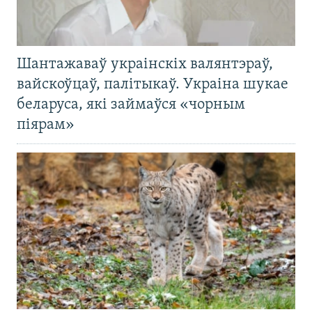
Шантажаваў украінскіх валянтэраў,
вайскоўцаў, палітыкаў. Украіна шукае
беларуса, які займаўся «чорным
піярам»