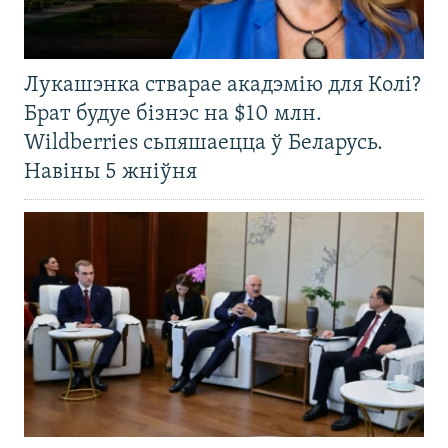
Лукашэнка стварае акадэмію для Колі?
Брат будуе бізнэс на $10 млн.
Wildberries сьпяшаецца ў Беларусь.
Навіны 5 жніўня