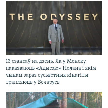
13 сэансаў на дзень. Як у Менску
паказваюць «Адысэю» Нолана і якім
чынам зараз сусьветныя кінагіты
трапляюць у Беларусь