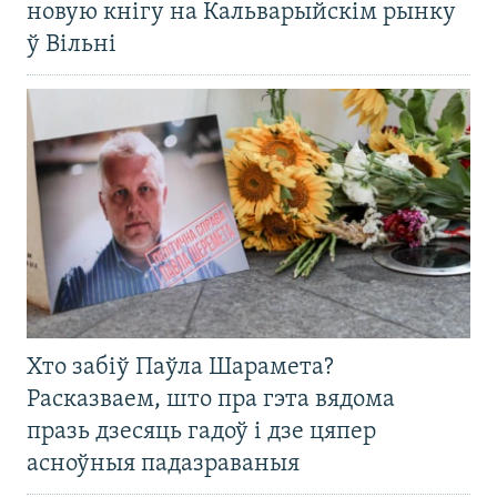
новую кнігу на Кальварыйскім рынку
ў Вільні
Хто забіў Паўла Шарамета?
Расказваем, што пра гэта вядома
празь дзесяць гадоў і дзе цяпер
асноўныя падазраваныя