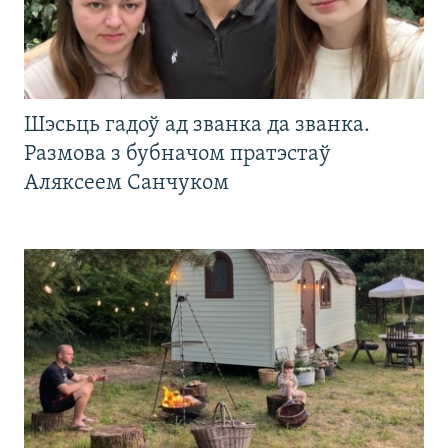
Шэсьць гадоў ад званка да званка.
Размова з бубначом пратэстаў
Аляксеем Санчуком