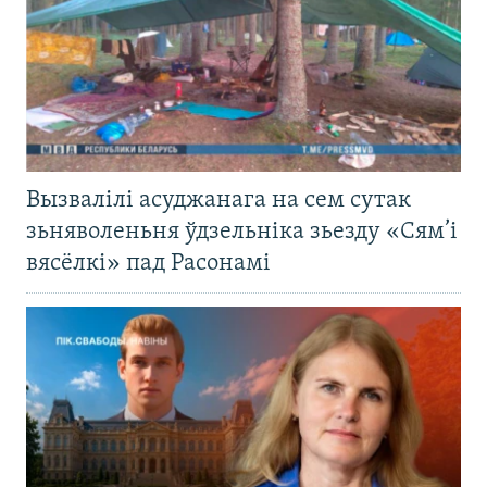
Вызвалілі асуджанага на сем сутак
зьняволеньня ўдзельніка зьезду «Сям’і
вясёлкі» пад Расонамі