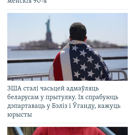
менскія 90-я
ЗША сталі часьцей адмаўляць
беларусам у прытулку. Іх спрабуюць
дэпартаваць у Бэліз і Ўганду, кажуць
юрысты