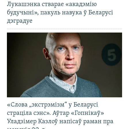
Лукашэнка стварае «акадэмію
будучыні», пакуль навука ў Беларусі
дэградуе
«Слова „экстрэмізм“ у Беларусі
страціла сэнс». Аўтар «Гопнікаў»
Уладзімер Казлоў напісаў раман пра