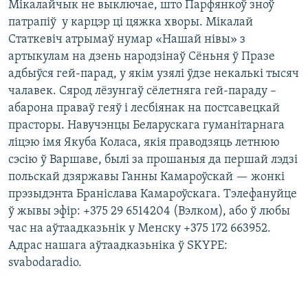
Мікалайчык не выключае, што Парфянкоў зноў
патрапіў у карцэр ці цяжка хворы. Мікалай
Статкевіч атрымаў нумар «Нашай нівы» з
артыкулам на дзень народзінаў Сёньня ў Празе
адбыўся гей-парад, у якім узялі ўдзе некалькі тысяч
чалавек. Сярод лёзунгаў сёлетняга гей-параду –
абарона праваў геяў і лесбіянак на постсавецкай
прасторы. Навучэнцы Беларускага гуманітарнага
ліцэю імя Якуба Коласа, якія праводзяць летнюю
сэсію ў Варшаве, былі за прошаныя да першай лэдзі
польскай дзяржавы Ганны Камароўскай — жонкі
прэзыдэнта Браніслава Камароўскага. Тэлефануйце
ў жывы эфір: +375 29 6514204 (Вэлком), або ў любы
час на аўтаадказьнік у Менску +375 172 663952.
Адрас нашага аўтаадказьніка ў SKYPE:
svabodaradio.