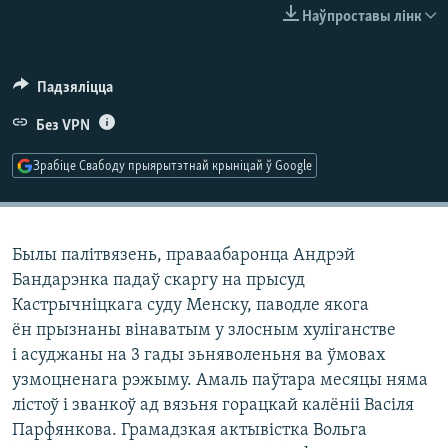
КУЛЬТУРА
МОВА
Наўпроставы лінк
КАЛЯНДАР
НА ХВАЛЯХ СВАБОДЫ
Падзяліцца
Без VPN
Зрабіце Свабоду прыярытэтнай крыніцай ў Google
Былы палітвязень, праваабаронца Андрэй
Бандарэнка падаў скаргу на прысуд
Кастрычніцкага суду Менску, паводле якога
ён прызнаны вінаватым у злосным хуліганстве
і асуджаны на 3 гады зьняволеньня ва ўмовах
узмоцненага рэжыму. Амаль паўтара месяцы няма
лістоў і званкоў ад вязьня горацкай калёніі Васіля
Парфянкова. Грамадзкая актывістка Вольга