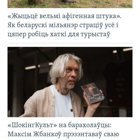
«Жыцьцё вельмі афігенная штука».
Як беларускі мільянэр страціў усё і
цяпер робіць хаткі для турыстаў
«ШокінгКульт» на барахолаўцы:
Максім Жбанкоў прэзэнтаваў сваю