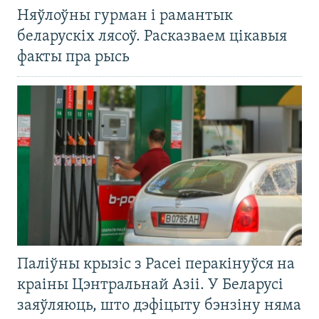
Няўлоўны гурман і рамантык
беларускіх лясоў. Расказваем цікавыя
факты пра рысь
Паліўны крызіс з Расеі перакінуўся на
краіны Цэнтральнай Азіі. У Беларусі
заяўляюць, што дэфіцыту бэнзіну няма