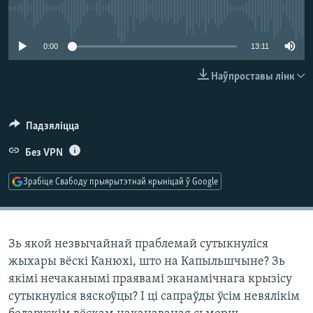
КУЛЬТУРА
МОВА
No media source currently available
КАЛЯНДАР
НА ХВАЛЯХ СВАБОДЫ
0:00
13:11
Наўпроставы лінк
Падзяліцца
Без VPN
Зрабіце Свабоду прыярытэтнай крыніцай ў Google
Зь якой незвычайнай праблемай сутыкнуліся
жыхары вёскі Канюхі, што на Капыльшчыне? Зь
якімі нечаканымі праявамі эканамічнага крызісу
сутыкнуліся вяскоўцы? І ці сапраўды ўсім невялікім