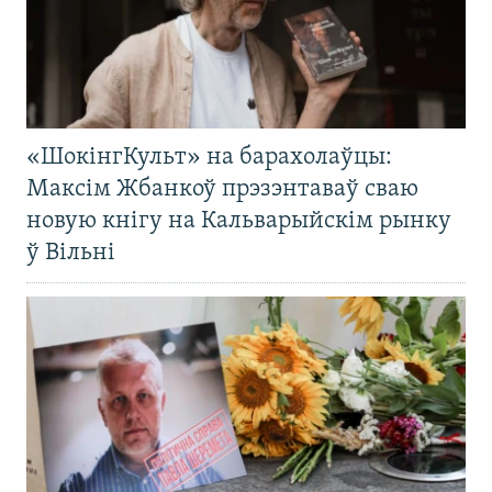
«ШокінгКульт» на барахолаўцы:
Максім Жбанкоў прэзэнтаваў сваю
новую кнігу на Кальварыйскім рынку
ў Вільні