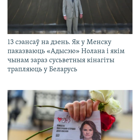
13 сэансаў на дзень. Як у Менску
паказваюць «Адысэю» Нолана і якім
чынам зараз сусьветныя кінагіты
трапляюць у Беларусь