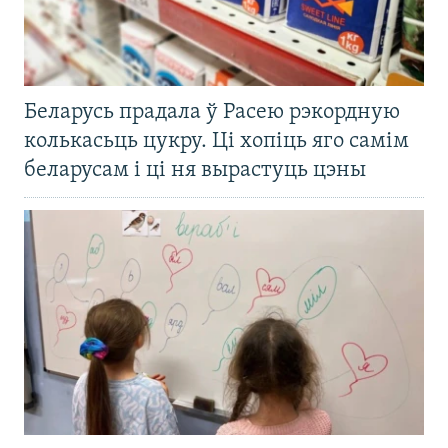
Беларусь прадала ў Расею рэкордную
колькасьць цукру. Ці хопіць яго самім
беларусам і ці ня вырастуць цэны