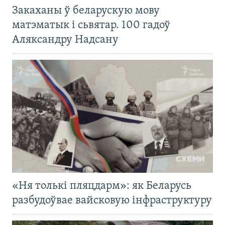
Закаханы ў беларускую мову
матэматык і сьвятар. 100 гадоў
Аляксандру Надсану
«Ня толькі пляцдарм»: як Беларусь
разбудоўвае вайсковую інфраструктуру