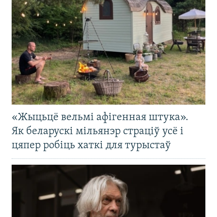
«Жыцьцё вельмі афігенная штука».
Як беларускі мільянэр страціў усё і
цяпер робіць хаткі для турыстаў