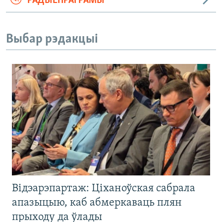
РАДЫЁПРАГРАМЫ
Выбар рэдакцыі
Відэарэпартаж: Ціханоўская сабрала
апазыцыю, каб абмеркаваць плян
прыходу да ўлады