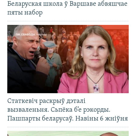
Беларуская школа ў Варшаве абвяшчае
пяты набор
Статкевіч раскрыў дэталі
вызваленьня. Сьпёка б’е рэкорды.
Пашпарты беларусаў. Навіны 6 жніўня