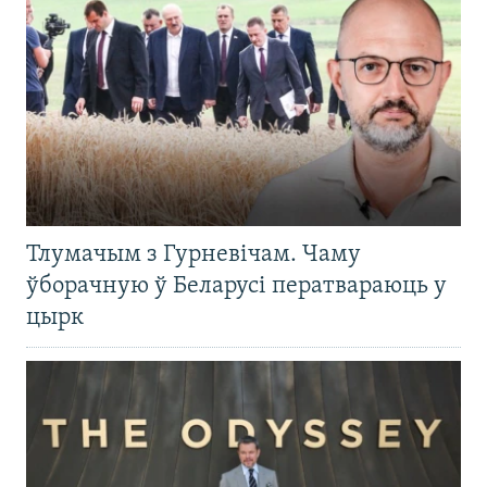
Тлумачым з Гурневічам. Чаму
ўборачную ў Беларусі ператвараюць у
цырк