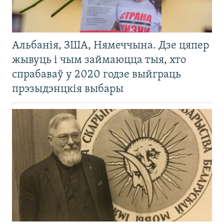
Альбанія, ЗША, Нямеччына. Дзе цяпер
жывуць і чым займаюцца тыя, хто
спрабаваў у 2020 годзе выйграць
прэзыдэнцкія выбары