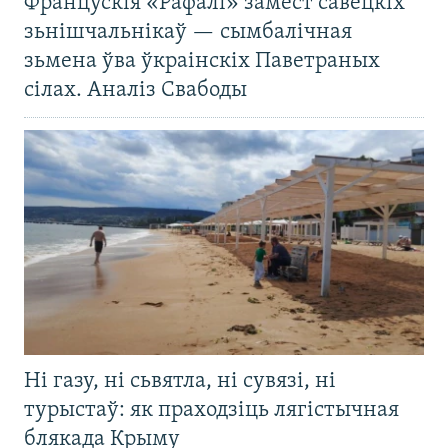
Францускія «Рафалі» замест савецкіх
зьнішчальнікаў — сымбалічная
зьмена ўва ўкраінскіх Паветраных
сілах. Аналіз Свабоды
Ні газу, ні сьвятла, ні сувязі, ні
турыстаў: як праходзіць лягістычная
блякада Крыму