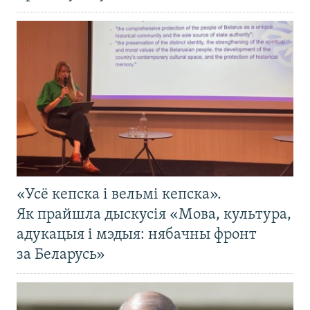
«Усё кепска і вельмі кепска».
Як прайшла дыскусія «Мова, культура,
адукацыя і мэдыя: нябачны фронт
за Беларусь»