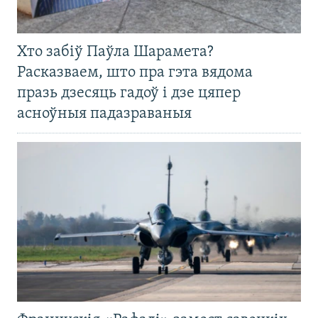
Хто забіў Паўла Шарамета?
Расказваем, што пра гэта вядома
празь дзесяць гадоў і дзе цяпер
асноўныя падазраваныя