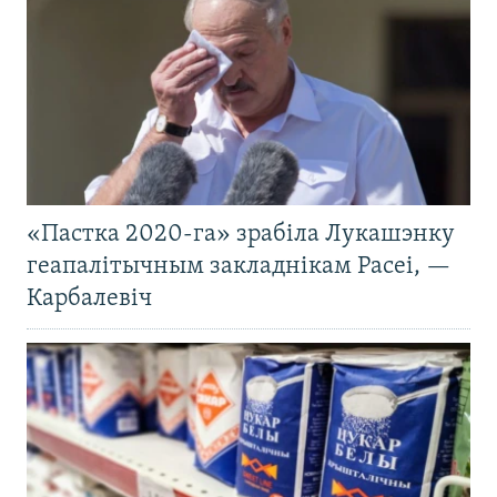
«Пастка 2020-га» зрабіла Лукашэнку
геапалітычным закладнікам Расеі, —
Карбалевіч