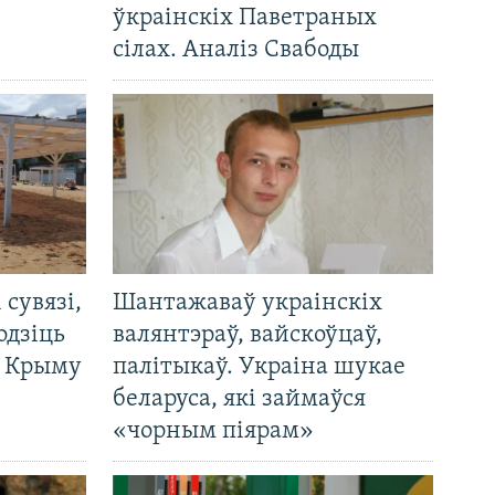
ўкраінскіх Паветраных
сілах. Аналіз Свабоды
і сувязі,
Шантажаваў украінскіх
одзіць
валянтэраў, вайскоўцаў,
а Крыму
палітыкаў. Украіна шукае
беларуса, які займаўся
«чорным піярам»