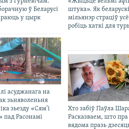
ым з Гурневічам.
«Жыцьцё вельмі афі
борачную ў Беларусі
штука». Як беларуск
араюць у цырк
мільянэр страціў усё
робіць хаткі для тур
лі асуджанага на
ак зьняволеньня
іка зьезду «Сям’і
Хто забіў Паўла Шар
» пад Расонамі
Расказваем, што пра
вядома празь дзесяць