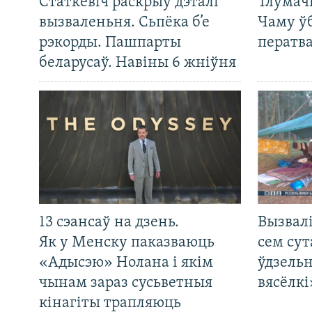
Статкевіч раскрыў дэталі
Тлумач
вызваленьня. Сьпёка б’е
Чаму ў
рэкорды. Пашпарты
ператв
беларусаў. Навіны 6 жніўня
13 сэансаў на дзень.
Вызвалі
Як у Менску паказваюць
сем сут
«Адысэю» Нолана і якім
ўдзельн
чынам зараз сусьветныя
вясёлкі
кінагіты трапляюць