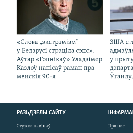
«Слова „экстрэмізм“
ЗША ст
у Беларусі страціла сэнс».
адмаўл
Аўтар «Гопнікаў» Уладзімер
у прыту
Казлоў напісаў раман пра
дэпарта
менскія 90-я
Ўганду
РАЗЬДЗЕЛЫ САЙТУ
ІНФАРМ
Стужка навінаў
Пра нас