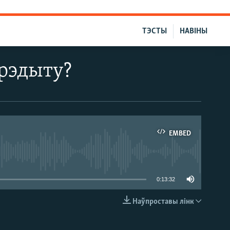
ТЭСТЫ
НАВІНЫ
крэдыту?
EMBED
able
0:13:32
Наўпроставы лінк
EMBED