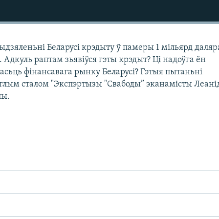
ыдзяленьні Беларусі крэдыту ў памеры 1 мільярд даляр
 Адкуль раптам зьявіўся гэты крэдыт? Ці надоўга ён
асьць фінансавага рынку Беларусі? Гэтыя пытаньні
глым сталом "Экспэртызы "Свабоды” эканамісты Леані
лы.