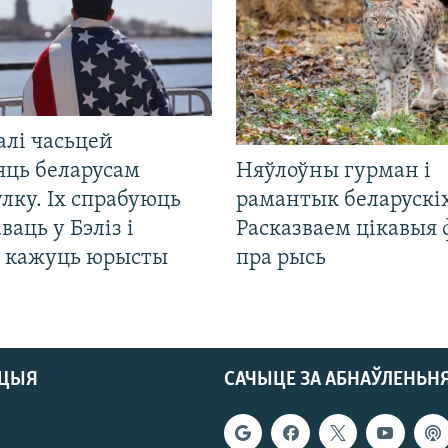
алі часьцей
яць беларусам
Няўлоўны гурман і
лку. Іх спрабуюць
рамантык беларускіх
ваць у Бэліз і
Расказваем цікавыя
, кажуць юрысты
пра рысь
АЦЫЯ
САЧЫЦЕ ЗА АБНАЎЛЕНЬН