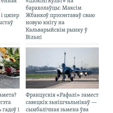
генная
«ШокінгКульт» на
і
барахолаўцы: Максім
 і цяпер
Жбанкоў прэзэнтаваў сваю
ыстаў
новую кнігу на
Кальварыйскім рынку ў
Вільні
амета?
Францускія «Рафалі» замест
 гэта
савецкіх зьнішчальнікаў —
 гадоў і
сымбалічная зьмена ўва