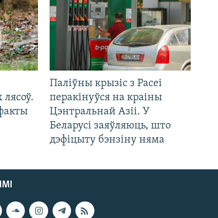
Паліўны крызіс з Расеі
 лясоў.
перакінуўся на краіны
 факты
Цэнтральнай Азіі. У
Беларусі заяўляюць, што
дэфіцыту бэнзіну няма
ЯМІ