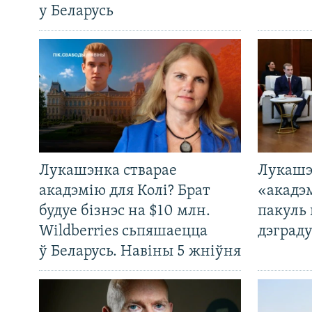
у Беларусь
Лукашэнка стварае
Лукашэ
акадэмію для Колі? Брат
«акадэ
будуе бізнэс на $10 млн.
пакуль 
Wildberries сьпяшаецца
дэграду
ў Беларусь. Навіны 5 жніўня