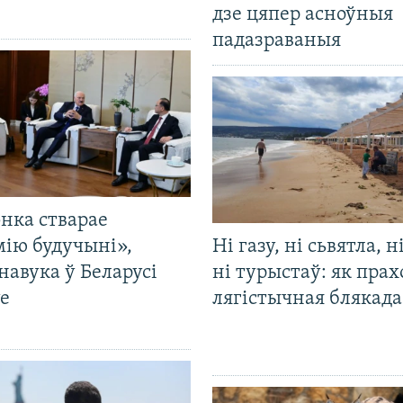
дзе цяпер асноўныя
падазраваныя
нка стварае
мію будучыні»,
Ні газу, ні сьвятла, н
навука ў Беларусі
ні турыстаў: як прах
е
лягістычная блякад