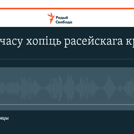
 часу хопіць расейскага 
No media source currently avail
енцы