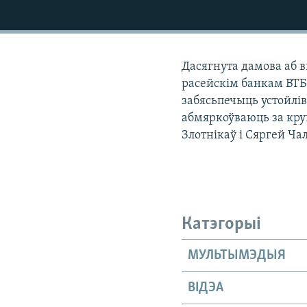
КАЛЯНДАР
НА ХВАЛЯХ СВАБОДЫ
Дасягнута дамова аб в
расейскім банкам ВТБ.
забясьпечыць устойлів
абмяркоўваюць за кру
Злотнікаў і Сяргей Ча
Катэгорыі
МУЛЬТЫМЭДЫЯ
ВІДЭА