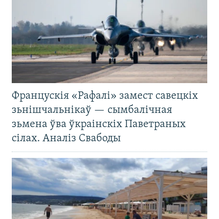
Францускія «Рафалі» замест савецкіх
зьнішчальнікаў — сымбалічная
зьмена ўва ўкраінскіх Паветраных
сілах. Аналіз Свабоды