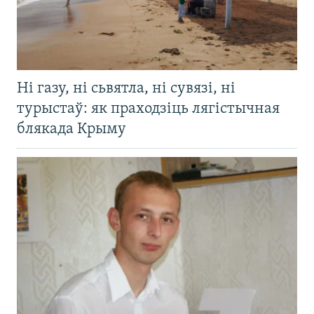
Ні газу, ні сьвятла, ні сувязі, ні
турыстаў: як праходзіць лягістычная
блякада Крыму