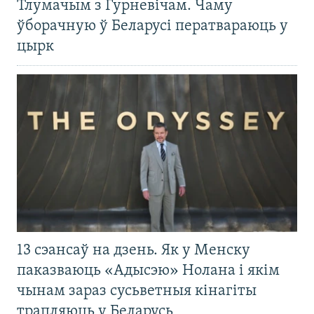
Тлумачым з Гурневічам. Чаму
ўборачную ў Беларусі ператвараюць у
цырк
13 сэансаў на дзень. Як у Менску
паказваюць «Адысэю» Нолана і якім
чынам зараз сусьветныя кінагіты
трапляюць у Беларусь