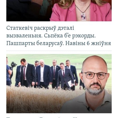
Статкевіч раскрыў дэталі
вызваленьня. Сьпёка б’е рэкорды.
Пашпарты беларусаў. Навіны 6 жніўня