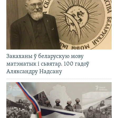
Закаханы ў беларускую мову
матэматык і сьвятар. 100 гадоў
Аляксандру Надсану