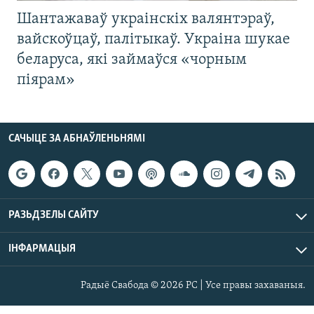
Шантажаваў украінскіх валянтэраў,
вайскоўцаў, палітыкаў. Украіна шукае
беларуса, які займаўся «чорным
піярам»
САЧЫЦЕ ЗА АБНАЎЛЕНЬНЯМІ
РАЗЬДЗЕЛЫ САЙТУ
ІНФАРМАЦЫЯ
Радыё Свабода © 2026 РС | Усе правы захаваныя.