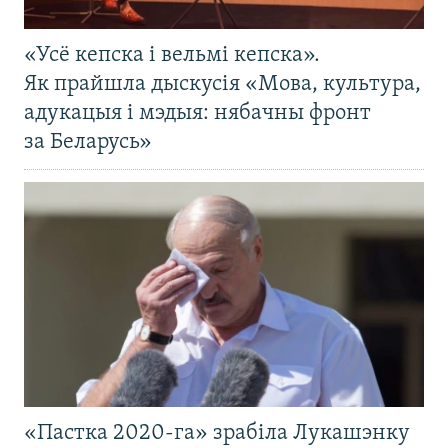
«Усё кепска і вельмі кепска».
Як прайшла дыскусія «Мова, культура,
адукацыя і мэдыя: нябачны фронт
за Беларусь»
«Пастка 2020-га» зрабіла Лукашэнку