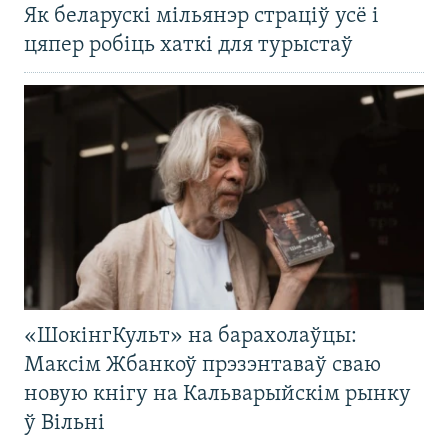
Як беларускі мільянэр страціў усё і
цяпер робіць хаткі для турыстаў
«ШокінгКульт» на барахолаўцы:
Максім Жбанкоў прэзэнтаваў сваю
новую кнігу на Кальварыйскім рынку
ў Вільні