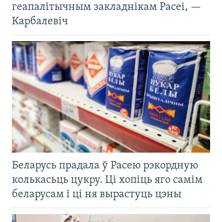
геапалітычным закладнікам Расеі, —
Карбалевіч
Беларусь прадала ў Расею рэкордную
колькасьць цукру. Ці хопіць яго самім
беларусам і ці ня вырастуць цэны