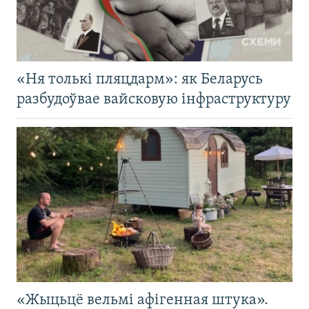
«Ня толькі пляцдарм»: як Беларусь
разбудоўвае вайсковую інфраструктуру
«Жыцьцё вельмі афігенная штука».