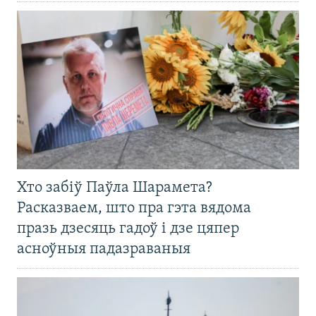
Хто забіў Паўла Шарамета?
Расказваем, што пра гэта вядома
празь дзесяць гадоў і дзе цяпер
асноўныя падазраваныя