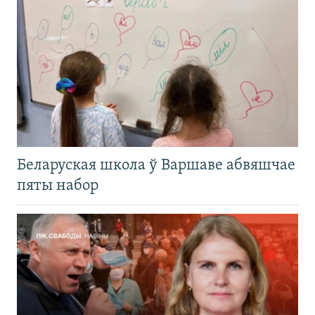
Беларуская школа ў Варшаве абвяшчае
пяты набор