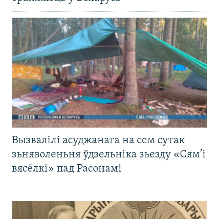
Вызвалілі асуджанага на сем сутак
зьняволеньня ўдзельніка зьезду «Сям’і
вясёлкі» пад Расонамі