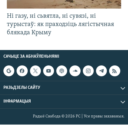
Ні газу, ні сьвятла, ні сувязі, ні
турыстаў: як праходзіць лягістычная
блякада Крыму
САЧЫЦЕ ЗА АБНАЎЛЕНЬНЯМІ
РАЗЬДЗЕЛЫ САЙТУ
ІНФАРМАЦЫЯ
Радыё Свабода © 2026 РС | Усе правы захаваныя.