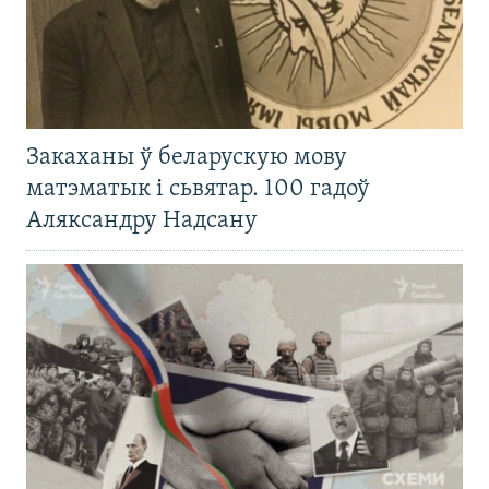
Закаханы ў беларускую мову
матэматык і сьвятар. 100 гадоў
Аляксандру Надсану