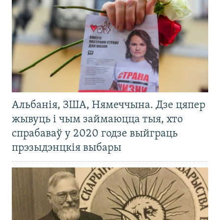
Альбанія, ЗША, Нямеччына. Дзе цяпер
жывуць і чым займаюцца тыя, хто
спрабаваў у 2020 годзе выйграць
прэзыдэнцкія выбары