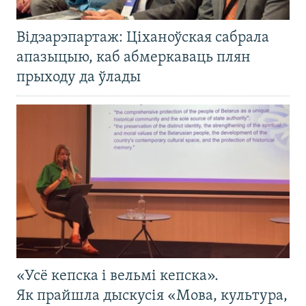
Відэарэпартаж: Ціханоўская сабрала
апазыцыю, каб абмеркаваць плян
прыходу да ўлады
«Усё кепска і вельмі кепска».
Як прайшла дыскусія «Мова, культура,