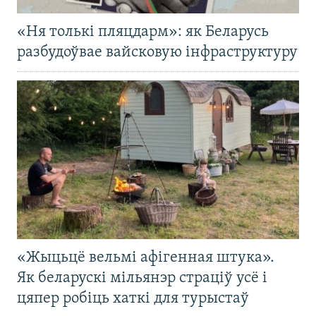
«Ня толькі пляцдарм»: як Беларусь
разбудоўвае вайсковую інфраструктуру
«Жыцьцё вельмі афігенная штука».
Як беларускі мільянэр страціў усё і
цяпер робіць хаткі для турыстаў