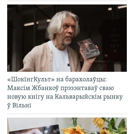
«ШокінгКульт» на барахолаўцы:
Максім Жбанкоў прэзэнтаваў сваю
новую кнігу на Кальварыйскім рынку
ў Вільні