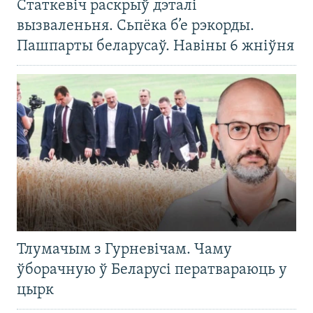
Статкевіч раскрыў дэталі
вызваленьня. Сьпёка б’е рэкорды.
Пашпарты беларусаў. Навіны 6 жніўня
Тлумачым з Гурневічам. Чаму
ўборачную ў Беларусі ператвараюць у
цырк