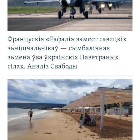
Францускія «Рафалі» замест савецкіх
зьнішчальнікаў — сымбалічная
зьмена ўва ўкраінскіх Паветраных
сілах. Аналіз Свабоды