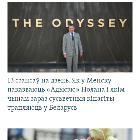
13 сэансаў на дзень. Як у Менску
паказваюць «Адысэю» Нолана і якім
чынам зараз сусьветныя кінагіты
трапляюць у Беларусь