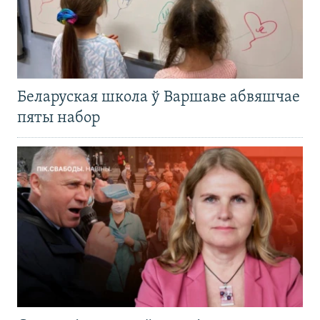
Беларуская школа ў Варшаве абвяшчае
пяты набор