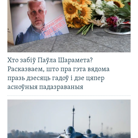
Хто забіў Паўла Шарамета?
Расказваем, што пра гэта вядома
празь дзесяць гадоў і дзе цяпер
асноўныя падазраваныя