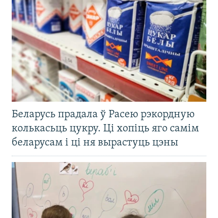
Беларусь прадала ў Расею рэкордную
колькасьць цукру. Ці хопіць яго самім
беларусам і ці ня вырастуць цэны