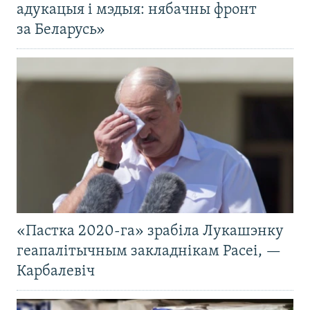
адукацыя і мэдыя: нябачны фронт
за Беларусь»
«Пастка 2020-га» зрабіла Лукашэнку
геапалітычным закладнікам Расеі, —
Карбалевіч