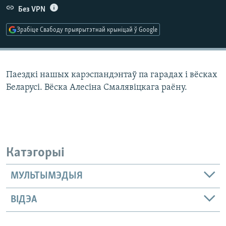
КУЛЬТУРА
МОВА
Без VPN
КАЛЯНДАР
НА ХВАЛЯХ СВАБОДЫ
Зрабіце Свабоду прыярытэтнай крыніцай ў Google
Паездкі нашых карэспандэнтаў па гарадах і вёсках
Беларусі. Вёска Алесіна Смалявіцкага раёну.
Катэгорыі
МУЛЬТЫМЭДЫЯ
ВІДЭА