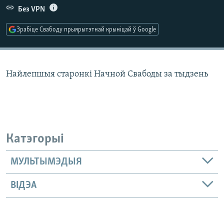
КУЛЬТУРА
МОВА
Без VPN
КАЛЯНДАР
НА ХВАЛЯХ СВАБОДЫ
Зрабіце Свабоду прыярытэтнай крыніцай ў Google
Найлепшыя старонкі Начной Свабоды за тыдзень
Катэгорыі
МУЛЬТЫМЭДЫЯ
ВІДЭА