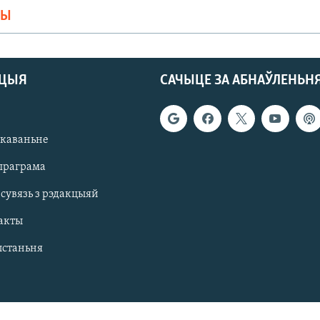
МЫ
АЦЫЯ
САЧЫЦЕ ЗА АБНАЎЛЕНЬН
якаваньне
праграма
 сувязь з рэдакцыяй
акты
ыстаньня