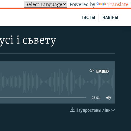
Powered by
Translate
ТЭСТЫ
НАВІНЫ
сі і сьвету
EMBED
able
27:01
Наўпроставы лінк
EMBED