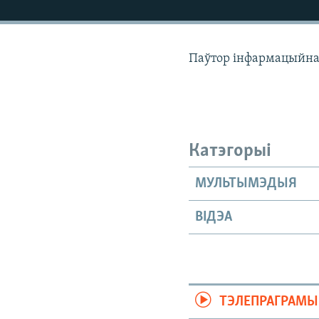
КАЛЯНДАР
НА ХВАЛЯХ СВАБОДЫ
Паўтор інфармацыйнаг
Катэгорыі
МУЛЬТЫМЭДЫЯ
ВІДЭА
ТЭЛЕПРАГРАМЫ