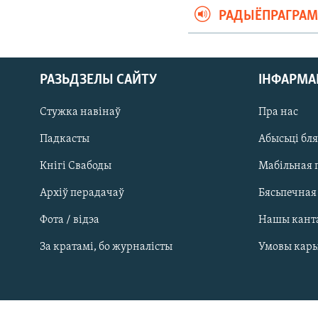
РАДЫЁПРАГРА
РАЗЬДЗЕЛЫ САЙТУ
ІНФАРМ
Стужка навінаў
Пра нас
Падкасты
Абысьці бл
Кнігі Свабоды
Мабільная 
Архіў перадачаў
Бясьпечная
Фота / відэа
Нашы кант
САЧЫЦЕ ЗА АБНАЎЛЕНЬНЯМІ
За кратамі, бо журналісты
Умовы кар