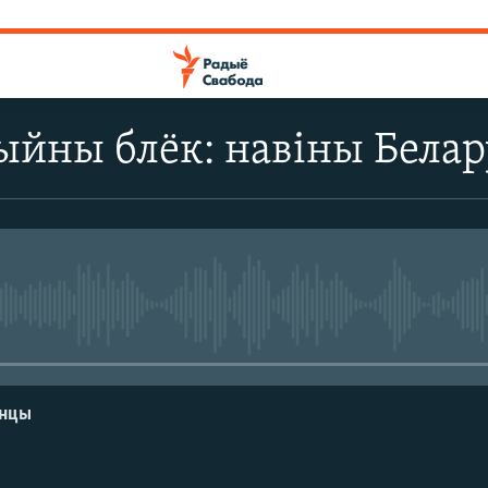
йны блёк: навіны Белару
No media source currently avail
енцы