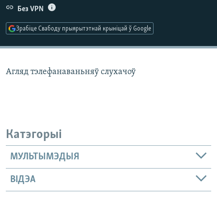
КУЛЬТУРА
МОВА
Без VPN
КАЛЯНДАР
НА ХВАЛЯХ СВАБОДЫ
Зрабіце Свабоду прыярытэтнай крыніцай ў Google
Агляд тэлефанаваньняў слухачоў
Катэгорыі
МУЛЬТЫМЭДЫЯ
ВІДЭА