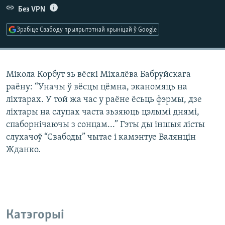
КУЛЬТУРА
МОВА
Без VPN
КАЛЯНДАР
НА ХВАЛЯХ СВАБОДЫ
Зрабіце Свабоду прыярытэтнай крыніцай ў Google
Мікола Корбут зь вёскі Міхалёва Бабруйскага
раёну: “Уначы ў вёсцы цёмна, эканомяць на
ліхтарах. У той жа час у раёне ёсьць фэрмы, дзе
ліхтары на слупах часта зьзяюць цэлымі днямі,
спаборнічаючы з сонцам...” Гэты ды іншыя лісты
слухачоў “Свабоды” чытае і камэнтуе Валянцін
Жданко.
Катэгорыі