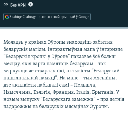
КУЛЬТУРА
МОВА
Без VPN
КАЛЯНДАР
НА ХВАЛЯХ СВАБОДЫ
Зрабіце Свабоду прыярытэтнай крыніцай ў Google
Моладзь у краінах Эўропы знаходзіць забытыя
беларускія магілы. Інтэрактыўная мапа ў інтэрнэце
“Беларускія кропкі у Эўропе” паказвае ўсё больш
месцаў, якія варта памятаць беларусам – так
мяркуюць яе стваральнікі, актывісты “Беларускай
нацыянальнай памяці”. На мапе – тыя мясьціны,
дзе актывісты пабывалі самі – Польшча,
Нямеччына, Бэльгія, Францыя, Італія, Брытанія. У
новым выпуску “Беларускага замежжа” – пра летнія
падарожжы па беларускіх мясьцінах Эўропы.