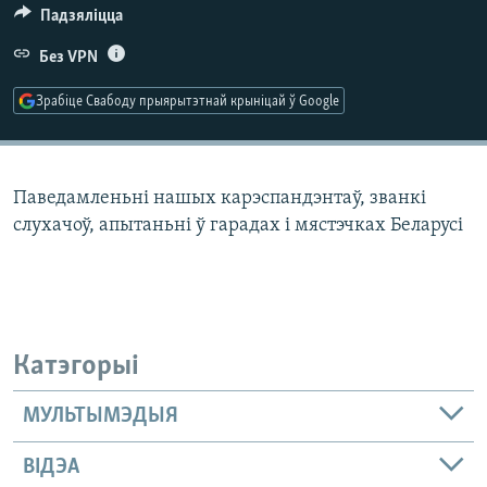
КУЛЬТУРА
МОВА
Падзяліцца
КАЛЯНДАР
НА ХВАЛЯХ СВАБОДЫ
Без VPN
Зрабіце Свабоду прыярытэтнай крыніцай ў Google
Паведамленьні нашых карэспандэнтаў, званкі
слухачоў, апытаньні ў гарадах і мястэчках Беларусі
Катэгорыі
МУЛЬТЫМЭДЫЯ
ВІДЭА