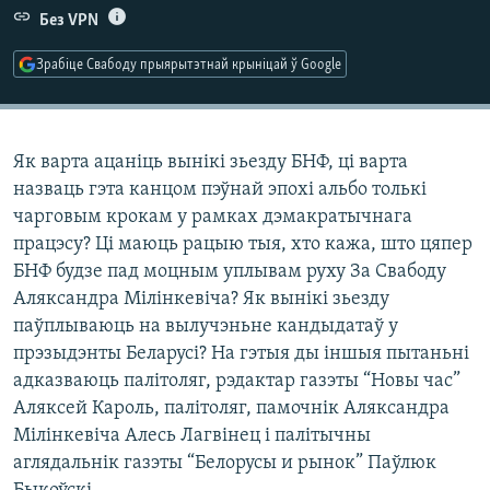
КУЛЬТУРА
МОВА
Без VPN
КАЛЯНДАР
НА ХВАЛЯХ СВАБОДЫ
Зрабіце Свабоду прыярытэтнай крыніцай ў Google
Як варта ацаніць вынікі зьезду БНФ, ці варта
назваць гэта канцом пэўнай эпохі альбо толькі
чарговым крокам у рамках дэмакратычнага
працэсу? Ці маюць рацыю тыя, хто кажа, што цяпер
БНФ будзе пад моцным уплывам руху За Свабоду
Аляксандра Мілінкевіча? Як вынікі зьезду
паўплываюць на вылучэньне кандыдатаў у
прэзыдэнты Беларусі? На гэтыя ды іншыя пытаньні
адказваюць палітоляг, рэдактар газэты “Новы час”
Аляксей Кароль, палітоляг, памочнік Аляксандра
Мілінкевіча Алесь Лагвінец і палітычны
аглядальнік газэты “Белорусы и рынок” Паўлюк