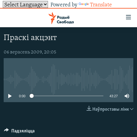
Powered by
Translate
Лінкі
ўнівэрсальнага
доступу
Праскі акцэнт
НАВІНЫ
Перайсьці
да
ТОЛЬКІ НА СВАБОДЗЕ
УСЕ НАВІНЫ
06 верасень 2009, 20:05
галоўнага
СУВЯЗЬ
ВІДЭА І ФОТА
ТЭСТЫ
зьместу
Перайсьці
ПАДПІСАЦЦА
ЛЮДЗІ
БЛОГІ
АБЫСЬЦІ БЛЯКАВАНЬНЕ
да
No media source currently available
ПАЛІТЫКА
ГІСТОРЫЯ НА СВАБОДЗЕ
ПАДЗЯЛІЦЦА ІНФАРМАЦЫЯЙ
RSS
галоўнай
САЧЫЦЕ ЗА АБНАЎЛЕНЬНЯМІ
навігацыі
ЭКАНОМІКА
ПАДКАСТЫ
ПАДКАСТЫ
0:00
43:27
Перайсьці
ВАЙНА
КНІГІ
FACEBOOK
Наўпроставы лінк
да
БЕЛАРУСЫ НА ВАЙНЕ
АЎДЫЁКНІГІ
TWITTER
пошуку
ПАЛІТВЯЗЬНІ
PREMIUM
Усе сайты РС/РСЭ
Падзяліцца