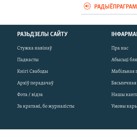
РАДЫЁПРАГРА
РАЗЬДЗЕЛЫ САЙТУ
ІНФАРМ
Стужка навінаў
Пра нас
Падкасты
Абысьці бл
Кнігі Свабоды
Мабільная 
Архіў перадачаў
Бясьпечная
Фота / відэа
Нашы кант
САЧЫЦЕ ЗА АБНАЎЛЕНЬНЯМІ
За кратамі, бо журналісты
Умовы кар