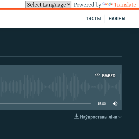
Powered by
Translate
ТЭСТЫ
НАВІНЫ
EMBED
able
15:00
Наўпроставы лінк
EMBED