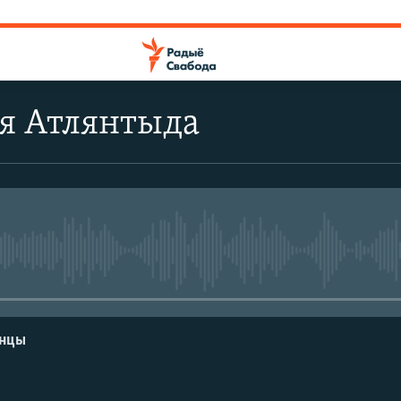
ая Атлянтыда
No media source currently avail
енцы