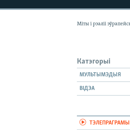
КАЛЯНДАР
НА ХВАЛЯХ СВАБОДЫ
Міты і рэаліі эўрапей
Катэгорыі
МУЛЬТЫМЭДЫЯ
ВІДЭА
ТЭЛЕПРАГРАМЫ