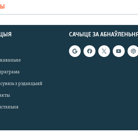
МЫ
АЦЫЯ
САЧЫЦЕ ЗА АБНАЎЛЕНЬН
якаваньне
праграма
 сувязь з рэдакцыяй
акты
ыстаньня