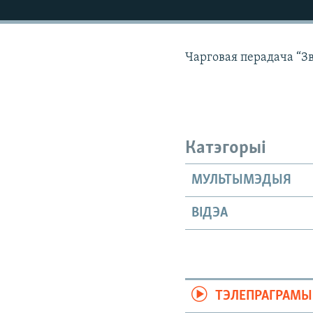
КАЛЯНДАР
НА ХВАЛЯХ СВАБОДЫ
Чарговая перадача “З
Катэгорыі
МУЛЬТЫМЭДЫЯ
ВІДЭА
ТЭЛЕПРАГРАМЫ