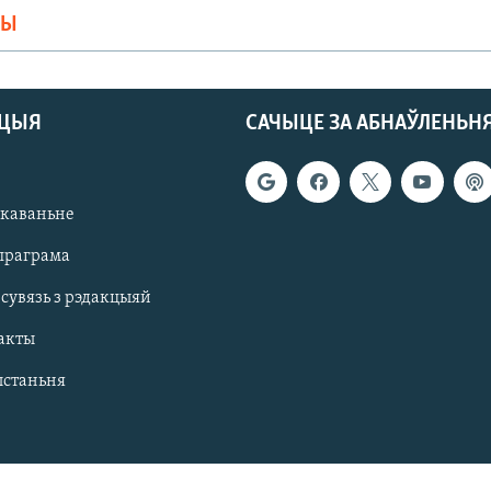
МЫ
АЦЫЯ
САЧЫЦЕ ЗА АБНАЎЛЕНЬН
якаваньне
праграма
 сувязь з рэдакцыяй
акты
ыстаньня