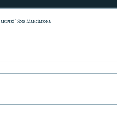
ваночкі” Яна Максімюка