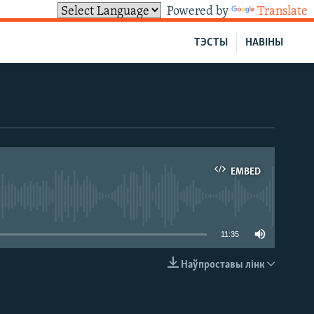
Powered by
Translate
ТЭСТЫ
НАВІНЫ
EMBED
able
11:35
Наўпроставы лінк
EMBED