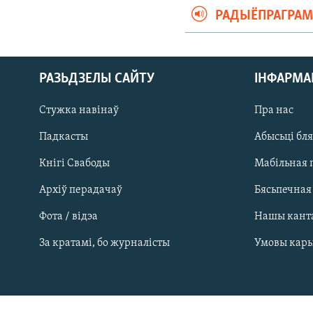
РАДЫЁПРАГРА
РАЗЬДЗЕЛЫ САЙТУ
ІНФАРМ
Стужка навінаў
Пра нас
Падкасты
Абысьці бл
Кнігі Свабоды
Мабільная 
Архіў перадачаў
Бясьпечная
Фота / відэа
Нашы кант
САЧЫЦЕ ЗА АБНАЎЛЕНЬНЯМІ
За кратамі, бо журналісты
Умовы кар