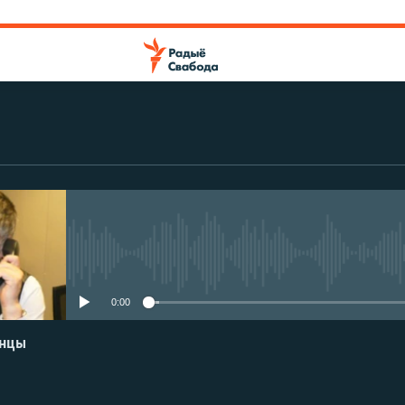
No media source currently avail
0:00
енцы