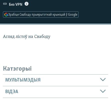
КУЛЬТУРА
МОВА
Без VPN
КАЛЯНДАР
НА ХВАЛЯХ СВАБОДЫ
Зрабіце Свабоду прыярытэтнай крыніцай ў Google
Агляд лістоў на Свабоду
Катэгорыі
МУЛЬТЫМЭДЫЯ
ВІДЭА