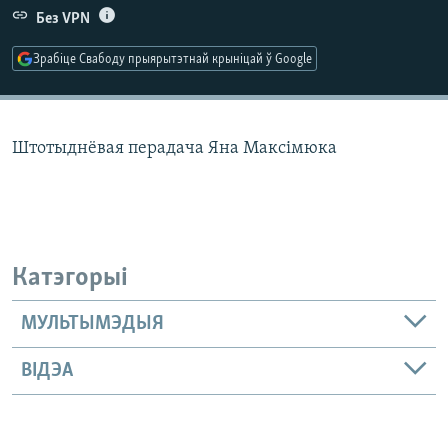
КУЛЬТУРА
МОВА
Без VPN
КАЛЯНДАР
НА ХВАЛЯХ СВАБОДЫ
Зрабіце Свабоду прыярытэтнай крыніцай ў Google
Штотыднёвая перадача Яна Максімюка
Катэгорыі
МУЛЬТЫМЭДЫЯ
ВІДЭА