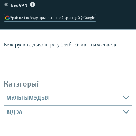
КУЛЬТУРА
МОВА
Без VPN
КАЛЯНДАР
НА ХВАЛЯХ СВАБОДЫ
Зрабіце Свабоду прыярытэтнай крыніцай ў Google
Беларуская дыяспара ў глябалізаваным сьвеце
Катэгорыі
МУЛЬТЫМЭДЫЯ
ВІДЭА