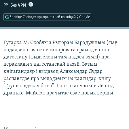
КУЛЬТУРА
МОВА
Без VPN
КАЛЯНДАР
НА ХВАЛЯХ СВАБОДЫ
Зрабіце Свабоду прыярытэтнай крыніцай ў Google
Гутарка М. Скоблы з Рыгорам Барадуліным (яму
нададзена званьне ганаровага грамадзяніна
Дагестану і выдзелены там надзел зямлі) пра
пераклады з дагестанскай паэзіі. Затым
кнігагандляр і выдавец Аляксандар Дудар
распавядзе пра выдадзены ім каляндар-кнігу
"Грунвальдзкая бітва". І на заканчэньне Леанід
Дранько-Майсюк прачытае свае новыя вершы.