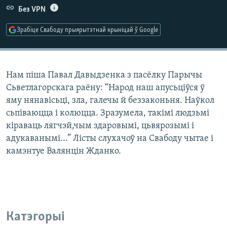
КУЛЬТУРА
МОВА
Без VPN
КАЛЯНДАР
НА ХВАЛЯХ СВАБОДЫ
Зрабіце Свабоду прыярытэтнай крыніцай ў Google
Нам піша Павал Давыдзенка з пасёлку Парычы
Сьветлагорскага раёну: “Народ наш апусьціўся ў
яму нянавісьці, зла, галечы й беззаконьня. Наўкол
сьпіваюцца і колюцца. Зразумела, такімі людзьмі
кіраваць лягчэй,чым здаровымі, цьвярозымі і
адукаванымі...” Лісты слухачоў на Свабоду чытае і
камэнтуе Валянцін Жданко.
Катэгорыі