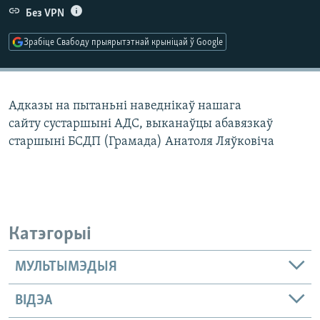
КУЛЬТУРА
МОВА
Без VPN
КАЛЯНДАР
НА ХВАЛЯХ СВАБОДЫ
Зрабіце Свабоду прыярытэтнай крыніцай ў Google
Адказы на пытаньні наведнікаў нашага
сайту сустаршыні АДС, выканаўцы абавязкаў
старшыні БСДП (Грамада) Анатоля Ляўковіча
Катэгорыі
МУЛЬТЫМЭДЫЯ
ВІДЭА