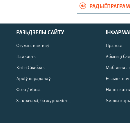
РАДЫЁПРАГРА
РАЗЬДЗЕЛЫ САЙТУ
ІНФАРМ
Стужка навінаў
Пра нас
Падкасты
Абысьці бл
Кнігі Свабоды
Мабільная 
Архіў перадачаў
Бясьпечная
Фота / відэа
Нашы кант
САЧЫЦЕ ЗА АБНАЎЛЕНЬНЯМІ
За кратамі, бо журналісты
Умовы кар