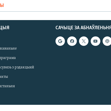
МЫ
АЦЫЯ
САЧЫЦЕ ЗА АБНАЎЛЕНЬН
якаваньне
праграма
 сувязь з рэдакцыяй
акты
ыстаньня