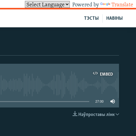
Powered by
Translate
ТЭСТЫ
НАВІНЫ
EMBED
able
27:00
Наўпроставы лінк
EMBED