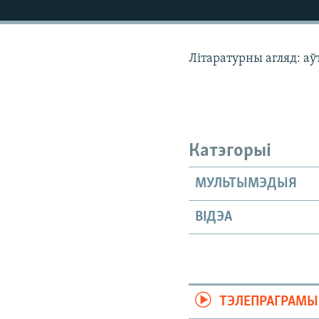
КАЛЯНДАР
НА ХВАЛЯХ СВАБОДЫ
Літаратурны агляд: а
Катэгорыі
МУЛЬТЫМЭДЫЯ
ВІДЭА
ТЭЛЕПРАГРАМЫ