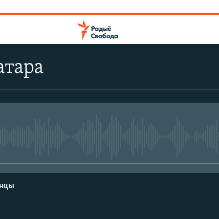
атара
No media source currently avail
енцы