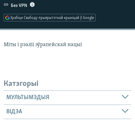
КУЛЬТУРА
МОВА
Без VPN
КАЛЯНДАР
НА ХВАЛЯХ СВАБОДЫ
Зрабіце Свабоду прыярытэтнай крыніцай ў Google
Міты і рэаліі эўрапейскай нацыі
Катэгорыі
МУЛЬТЫМЭДЫЯ
ВІДЭА