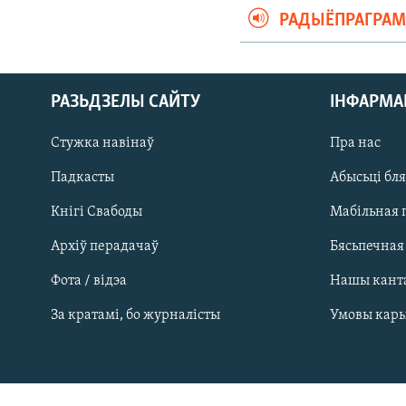
РАДЫЁПРАГРА
РАЗЬДЗЕЛЫ САЙТУ
ІНФАРМ
Стужка навінаў
Пра нас
Падкасты
Абысьці бл
Кнігі Свабоды
Мабільная 
Архіў перадачаў
Бясьпечная
Фота / відэа
Нашы кант
САЧЫЦЕ ЗА АБНАЎЛЕНЬНЯМІ
За кратамі, бо журналісты
Умовы кар