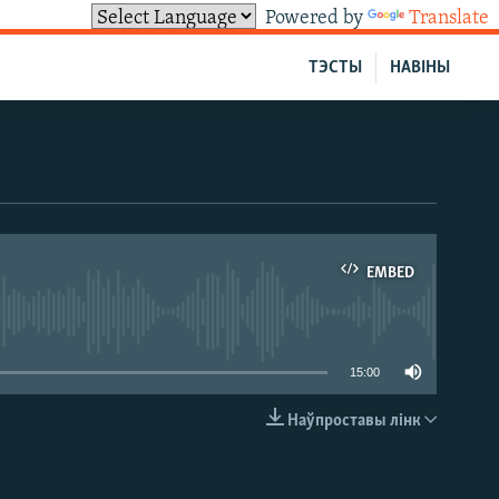
Powered by
Translate
ТЭСТЫ
НАВІНЫ
EMBED
able
15:00
Наўпроставы лінк
EMBED