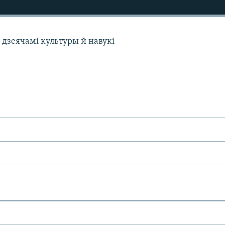
ь дзеячамі культуры й навукі