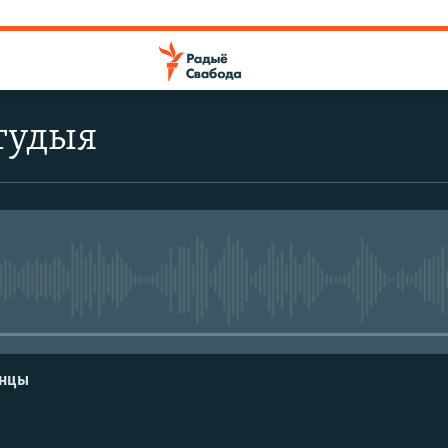
тудыя
No media source currently avail
енцы