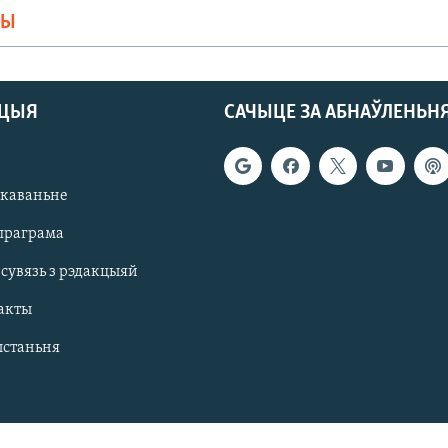
МЫ
АЦЫЯ
САЧЫЦЕ ЗА АБНАЎЛЕНЬН
якаваньне
праграма
 сувязь з рэдакцыяй
акты
ыстаньня