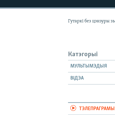
КАЛЯНДАР
НА ХВАЛЯХ СВАБОДЫ
Гутаркі без цэнзуры з
Катэгорыі
МУЛЬТЫМЭДЫЯ
ВІДЭА
ТЭЛЕПРАГРАМЫ