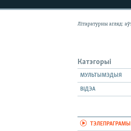
КАЛЯНДАР
НА ХВАЛЯХ СВАБОДЫ
Літаратурны агляд: а
Катэгорыі
МУЛЬТЫМЭДЫЯ
ВІДЭА
ТЭЛЕПРАГРАМЫ