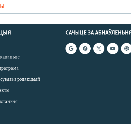
МЫ
АЦЫЯ
САЧЫЦЕ ЗА АБНАЎЛЕНЬН
якаваньне
праграма
 сувязь з рэдакцыяй
акты
ыстаньня