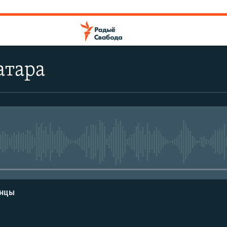
атара
No media source currently avail
енцы