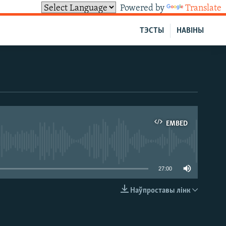
Powered by
Translate
ТЭСТЫ
НАВІНЫ
EMBED
able
27:00
Наўпроставы лінк
EMBED