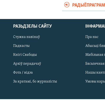
РАДЫЁПРАГРА
РАЗЬДЗЕЛЫ САЙТУ
ІНФАРМ
Стужка навінаў
Пра нас
Падкасты
Абысьці бл
Кнігі Свабоды
Мабільная 
Архіў перадачаў
Бясьпечная
Фота / відэа
Нашы кант
САЧЫЦЕ ЗА АБНАЎЛЕНЬНЯМІ
За кратамі, бо журналісты
Умовы кар