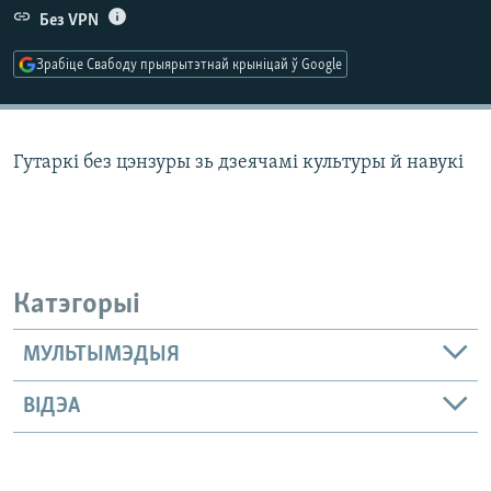
КУЛЬТУРА
МОВА
Без VPN
КАЛЯНДАР
НА ХВАЛЯХ СВАБОДЫ
Зрабіце Свабоду прыярытэтнай крыніцай ў Google
Гутаркі без цэнзуры зь дзеячамі культуры й навукі
Катэгорыі
МУЛЬТЫМЭДЫЯ
ВІДЭА