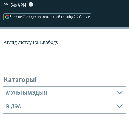
КУЛЬТУРА
МОВА
Без VPN
КАЛЯНДАР
НА ХВАЛЯХ СВАБОДЫ
Зрабіце Свабоду прыярытэтнай крыніцай ў Google
Агляд лістоў на Свабоду
Катэгорыі
МУЛЬТЫМЭДЫЯ
ВІДЭА