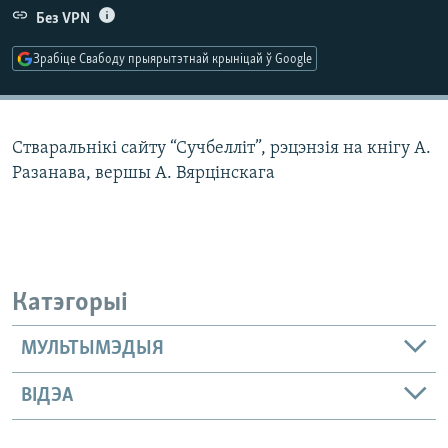
КУЛЬТУРА
МОВА
Без VPN
КАЛЯНДАР
НА ХВАЛЯХ СВАБОДЫ
Зрабіце Свабоду прыярытэтнай крыніцай ў Google
Стваральнікі сайту “Сучбелліт”, рэцэнзія на кнігу А.
Разанава, вершы А. Вярцінскага
Катэгорыі
МУЛЬТЫМЭДЫЯ
ВІДЭА