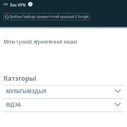
КУЛЬТУРА
МОВА
Без VPN
КАЛЯНДАР
НА ХВАЛЯХ СВАБОДЫ
Зрабіце Свабоду прыярытэтнай крыніцай ў Google
Міты і рэаліі эўрапейскай нацыі
Катэгорыі
МУЛЬТЫМЭДЫЯ
ВІДЭА