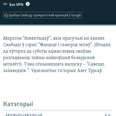
КУЛЬТУРА
МОВА
Без VPN
КАЛЯНДАР
НА ХВАЛЯХ СВАБОДЫ
Зрабіце Свабоду прыярытэтнай крыніцай ў Google
Маратон “Атлянтыдаў”, якія прагучалі на хвалях
Свабоды ў сэрыі “Жыцьцё і сьмерць мітаў”. Штодня
ад аўторка да суботы адмысловыя знаўцы
разгадваюць тайны найноўшай беларускай
міталёгіі. Тэма сёньняшняга выпуску – “Савецкі
запаведнік ”. Удзельнічае гісторык Алег Трусаў.
Катэгорыі