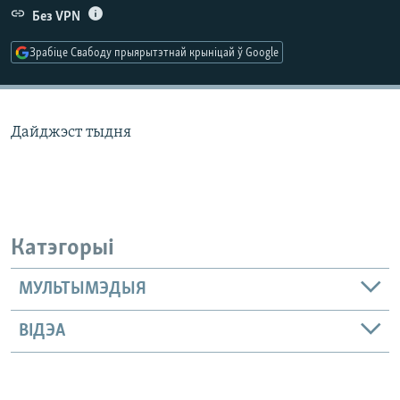
КУЛЬТУРА
МОВА
Без VPN
КАЛЯНДАР
НА ХВАЛЯХ СВАБОДЫ
Зрабіце Свабоду прыярытэтнай крыніцай ў Google
Дайджэст тыдня
Катэгорыі
МУЛЬТЫМЭДЫЯ
ВІДЭА