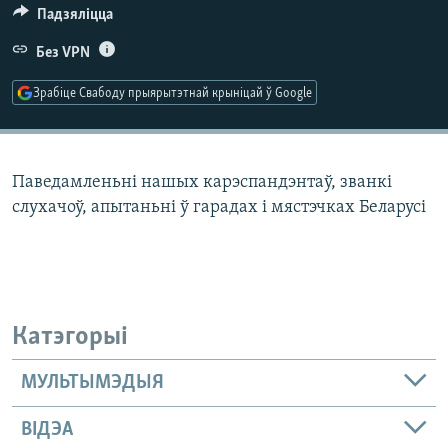
КУЛЬТУРА
МОВА
Падзяліцца
КАЛЯНДАР
НА ХВАЛЯХ СВАБОДЫ
Без VPN
Зрабіце Свабоду прыярытэтнай крыніцай ў Google
Паведамленьні нашых карэспандэнтаў, званкі
слухачоў, апытаньні ў гарадах і мястэчках Беларусі
Катэгорыі
МУЛЬТЫМЭДЫЯ
ВІДЭА