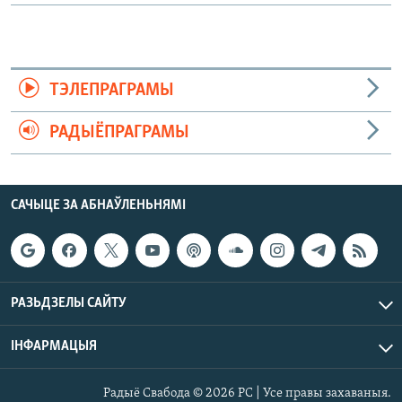
ТЭЛЕПРАГРАМЫ
РАДЫЁПРАГРАМЫ
САЧЫЦЕ ЗА АБНАЎЛЕНЬНЯМІ
РАЗЬДЗЕЛЫ САЙТУ
ІНФАРМАЦЫЯ
Радыё Свабода © 2026 РС | Усе правы захаваныя.