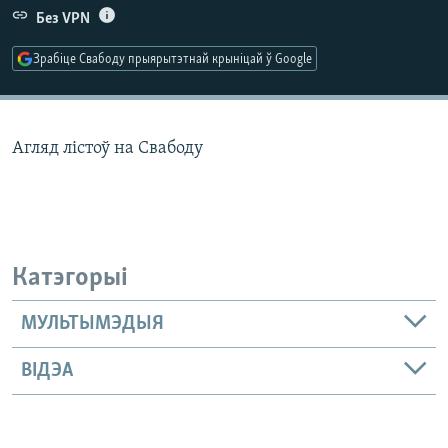
КУЛЬТУРА
МОВА
Без VPN
КАЛЯНДАР
НА ХВАЛЯХ СВАБОДЫ
Зрабіце Свабоду прыярытэтнай крыніцай ў Google
Агляд лістоў на Свабоду
Катэгорыі
МУЛЬТЫМЭДЫЯ
ВІДЭА