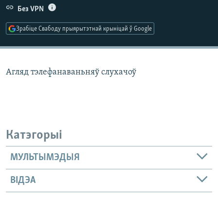
КУЛЬТУРА
МОВА
Без VPN
КАЛЯНДАР
НА ХВАЛЯХ СВАБОДЫ
Зрабіце Свабоду прыярытэтнай крыніцай ў Google
Агляд тэлефанаваньняў слухачоў
Катэгорыі
МУЛЬТЫМЭДЫЯ
ВІДЭА