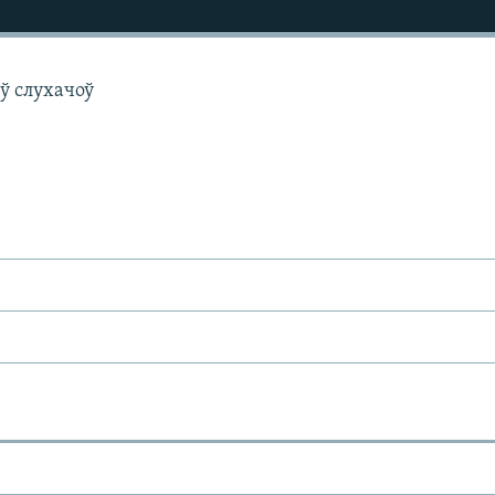
ў слухачоў