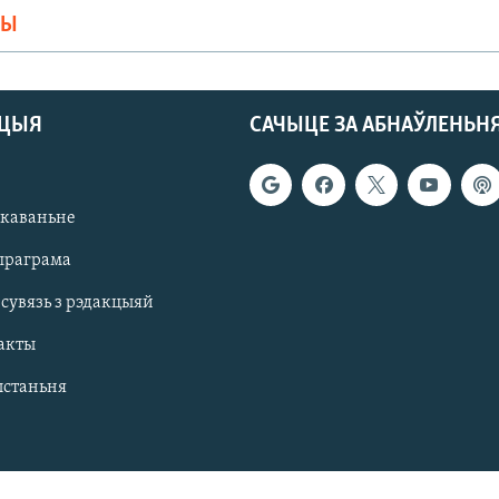
МЫ
АЦЫЯ
САЧЫЦЕ ЗА АБНАЎЛЕНЬН
якаваньне
праграма
 сувязь з рэдакцыяй
акты
ыстаньня