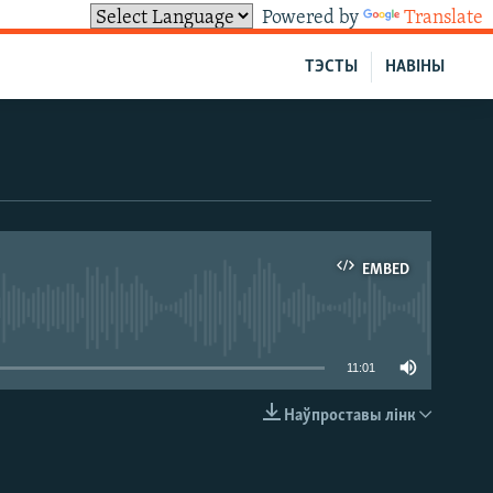
Powered by
Translate
ТЭСТЫ
НАВІНЫ
EMBED
able
11:01
Наўпроставы лінк
EMBED