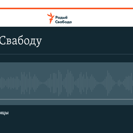
 Свабоду
No media source currently avail
енцы