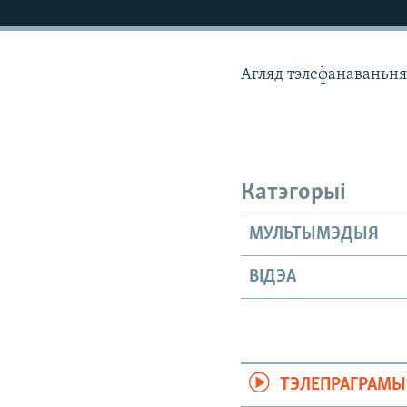
КАЛЯНДАР
НА ХВАЛЯХ СВАБОДЫ
Агляд тэлефанаваньня
Катэгорыі
МУЛЬТЫМЭДЫЯ
ВІДЭА
ТЭЛЕПРАГРАМЫ