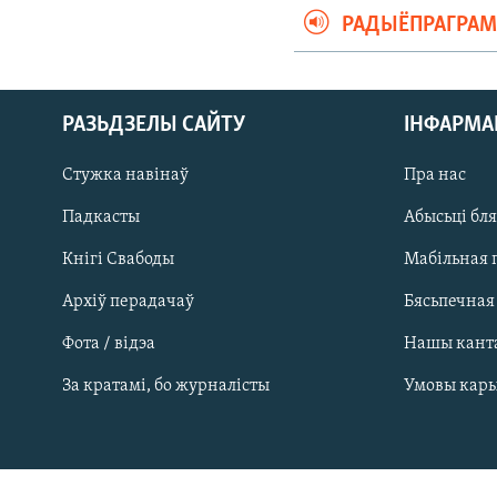
РАДЫЁПРАГРА
РАЗЬДЗЕЛЫ САЙТУ
ІНФАРМ
Стужка навінаў
Пра нас
Падкасты
Абысьці бл
Кнігі Свабоды
Мабільная 
Архіў перадачаў
Бясьпечная
Фота / відэа
Нашы кант
САЧЫЦЕ ЗА АБНАЎЛЕНЬНЯМІ
За кратамі, бо журналісты
Умовы кар