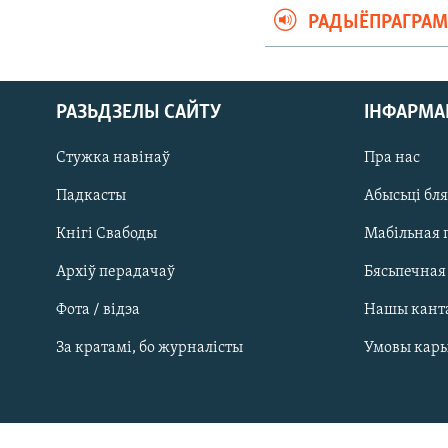
РАДЫЁПРАГРА
РАЗЬДЗЕЛЫ САЙТУ
ІНФАРМ
Стужка навінаў
Пра нас
Падкасты
Абысьці бл
Кнігі Свабоды
Мабільная 
Архіў перадачаў
Бясьпечная
Фота / відэа
Нашы кант
САЧЫЦЕ ЗА АБНАЎЛЕНЬНЯМІ
За кратамі, бо журналісты
Умовы кар