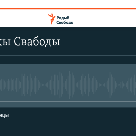
ы Свабоды
No media source currently avail
енцы