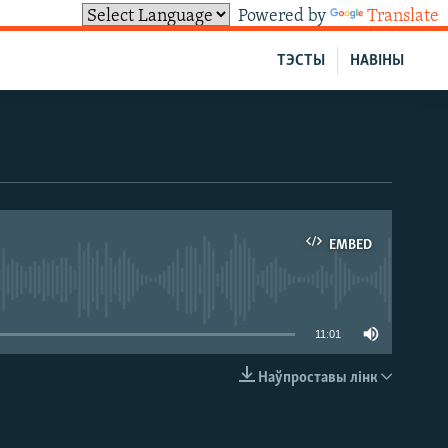
Powered by
Translate
ТЭСТЫ
НАВІНЫ
EMBED
able
11:01
Наўпроставы лінк
EMBED