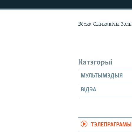
КАЛЯНДАР
НА ХВАЛЯХ СВАБОДЫ
Вёска Сынкавічы Зэль
Катэгорыі
МУЛЬТЫМЭДЫЯ
ВІДЭА
ТЭЛЕПРАГРАМЫ