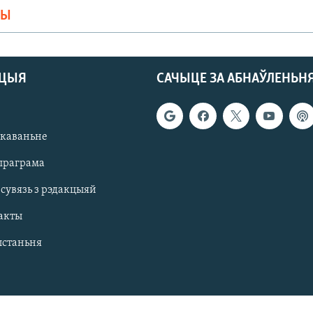
МЫ
АЦЫЯ
САЧЫЦЕ ЗА АБНАЎЛЕНЬН
якаваньне
праграма
 сувязь з рэдакцыяй
акты
ыстаньня