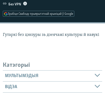
КУЛЬТУРА
МОВА
Без VPN
КАЛЯНДАР
НА ХВАЛЯХ СВАБОДЫ
Зрабіце Свабоду прыярытэтнай крыніцай ў Google
Гутаркі без цэнзуры зь дзеячамі культуры й навукі
Катэгорыі
МУЛЬТЫМЭДЫЯ
ВІДЭА