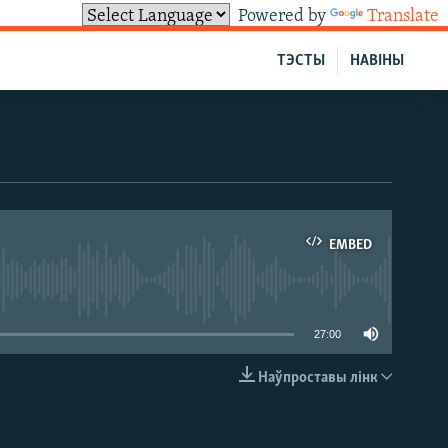
Powered by
Translate
ТЭСТЫ
НАВІНЫ
EMBED
able
27:00
Наўпроставы лінк
EMBED