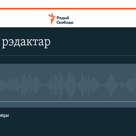
 рэдактар
No media source currently avail
енцы