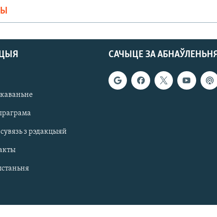
МЫ
АЦЫЯ
САЧЫЦЕ ЗА АБНАЎЛЕНЬН
якаваньне
праграма
 сувязь з рэдакцыяй
акты
ыстаньня