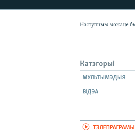
КАЛЯНДАР
НА ХВАЛЯХ СВАБОДЫ
Наступным можаце бы
Катэгорыі
МУЛЬТЫМЭДЫЯ
ВІДЭА
ТЭЛЕПРАГРАМЫ