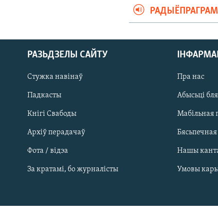
РАДЫЁПРАГРА
РАЗЬДЗЕЛЫ САЙТУ
ІНФАРМ
Стужка навінаў
Пра нас
Падкасты
Абысьці бл
Кнігі Свабоды
Мабільная 
Архіў перадачаў
Бясьпечная
Фота / відэа
Нашы кант
САЧЫЦЕ ЗА АБНАЎЛЕНЬНЯМІ
За кратамі, бо журналісты
Умовы кар