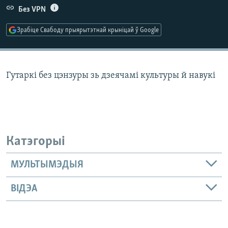
КУЛЬТУРА
МОВА
Без VPN
КАЛЯНДАР
НА ХВАЛЯХ СВАБОДЫ
Зрабіце Свабоду прыярытэтнай крыніцай ў Google
Гутаркі без цэнзуры зь дзеячамі культуры й навукі
Катэгорыі
МУЛЬТЫМЭДЫЯ
ВІДЭА