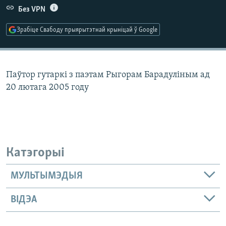
КУЛЬТУРА
МОВА
Без VPN
КАЛЯНДАР
НА ХВАЛЯХ СВАБОДЫ
Зрабіце Свабоду прыярытэтнай крыніцай ў Google
Паўтор гутаркі з паэтам Рыгорам Барадуліным ад
20 лютага 2005 году
Катэгорыі
МУЛЬТЫМЭДЫЯ
ВІДЭА