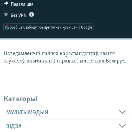
КУЛЬТУРА
МОВА
Падзяліцца
КАЛЯНДАР
НА ХВАЛЯХ СВАБОДЫ
Без VPN
Зрабіце Свабоду прыярытэтнай крыніцай ў Google
Паведамленьні нашых карэспандэнтаў, званкі
слухачоў, апытаньні ў гарадах і мястэчках Беларусі
Катэгорыі
МУЛЬТЫМЭДЫЯ
ВІДЭА