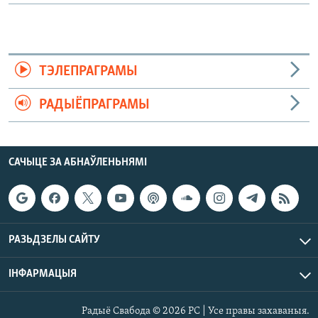
ТЭЛЕПРАГРАМЫ
РАДЫЁПРАГРАМЫ
САЧЫЦЕ ЗА АБНАЎЛЕНЬНЯМІ
РАЗЬДЗЕЛЫ САЙТУ
ІНФАРМАЦЫЯ
Радыё Свабода © 2026 РС | Усе правы захаваныя.