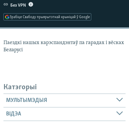
КУЛЬТУРА
МОВА
Без VPN
КАЛЯНДАР
НА ХВАЛЯХ СВАБОДЫ
Зрабіце Свабоду прыярытэтнай крыніцай ў Google
Паездкі нашых карэспандэнтаў па гарадах і вёсках
Беларусі
Катэгорыі
МУЛЬТЫМЭДЫЯ
ВІДЭА