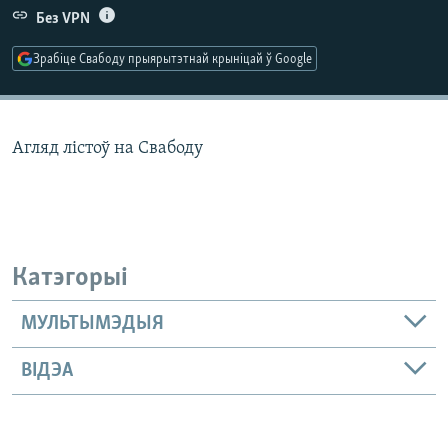
КУЛЬТУРА
МОВА
Без VPN
КАЛЯНДАР
НА ХВАЛЯХ СВАБОДЫ
Зрабіце Свабоду прыярытэтнай крыніцай ў Google
Агляд лістоў на Свабоду
Катэгорыі
МУЛЬТЫМЭДЫЯ
ВІДЭА