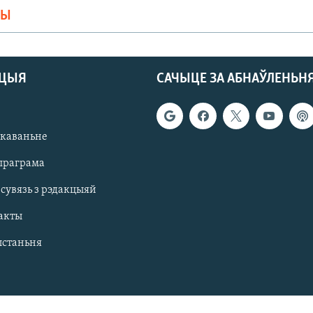
МЫ
АЦЫЯ
САЧЫЦЕ ЗА АБНАЎЛЕНЬН
якаваньне
праграма
 сувязь з рэдакцыяй
акты
ыстаньня