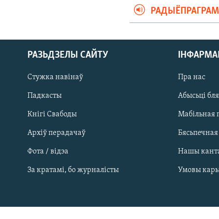
РАДЫЁПРАГРА
РАЗЬДЗЕЛЫ САЙТУ
ІНФАРМ
Стужка навінаў
Пра нас
Падкасты
Абысьці бл
Кнігі Свабоды
Мабільная 
Архіў перадачаў
Бясьпечная
Фота / відэа
Нашы кант
САЧЫЦЕ ЗА АБНАЎЛЕНЬНЯМІ
За кратамі, бо журналісты
Умовы кар