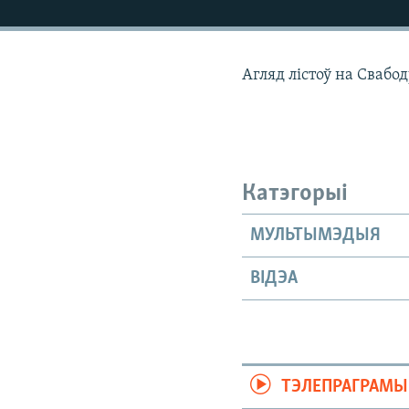
КАЛЯНДАР
НА ХВАЛЯХ СВАБОДЫ
Агляд лістоў на Свабо
Катэгорыі
МУЛЬТЫМЭДЫЯ
ВІДЭА
ТЭЛЕПРАГРАМЫ