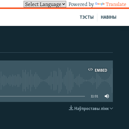
Powered by
Translate
ТЭСТЫ
НАВІНЫ
EMBED
able
11:01
Наўпроставы лінк
EMBED